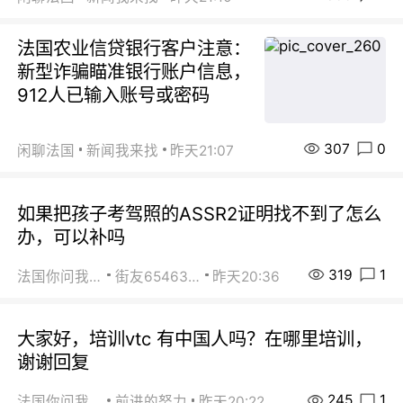
法国农业信贷银行客户注意：
新型诈骗瞄准银行账户信息，
912人已输入账号或密码
307
0
闲聊法国
新闻我来找
昨天21:07
如果把孩子考驾照的ASSR2证明找不到了怎么
办，可以补吗
319
1
法国你问我答
街友65463281
昨天20:36
大家好，培训vtc 有中国人吗？在哪里培训，
谢谢回复
245
1
法国你问我答
前进的努力
昨天20:22