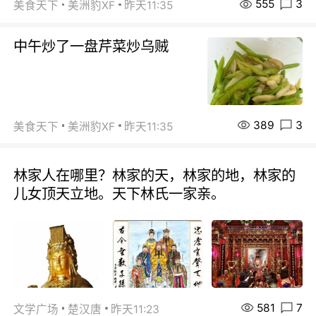
555
3
美食天下
美洲豹XF
昨天11:35
中午炒了一盘芹菜炒乌贼
389
3
美食天下
美洲豹XF
昨天11:35
林家人在哪里？林家的天，林家的地，林家的
儿女顶天立地。天下林氏一家亲。
581
7
文学广场
楚汉唐
昨天11:23