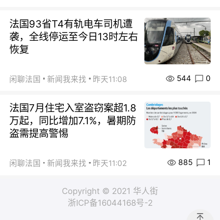
法国93省T4有轨电车司机遭
袭，全线停运至今日13时左右
恢复
544
0
闲聊法国
新闻我来找
昨天11:08
法国7月住宅入室盗窃案超1.8
万起，同比增加7.1%，暑期防
盗需提高警惕
885
1
闲聊法国
新闻我来找
昨天11:02
Copyright © 2021 华人街
浙ICP备16044168号-2