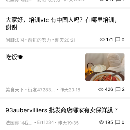
大家好，培训vtc 有中国人吗？在哪里培训，
谢谢
171
0
闲聊法国
前进的努力
昨天20:21
吃饭🍽️
426
2
美食天下
街友472838572
昨天20:18
93aubervilliers 批发商店哪家有卖保鲜膜 ？
195
0
Ert1234
法国你问我答
昨天19:35