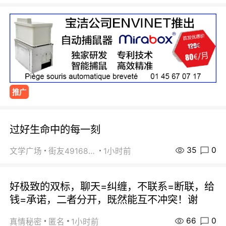
推广
过好生命中的每一刻
35
0
文学广场
街友49168527
1小时前
好极致的双标，聊天=纠缠，不联系=断联，给
钱=承诺，二者分开，既然能互不冲突！谢
66
0
真情秘密
匿名
1小时前