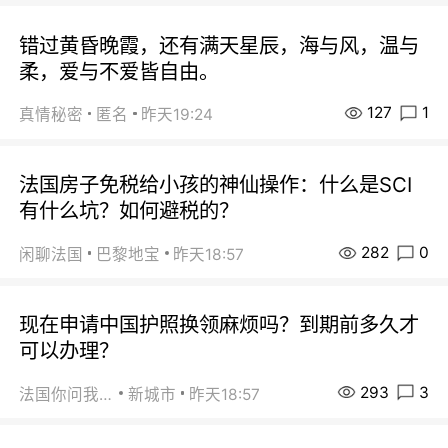
错过黄昏晚霞，还有满天星辰，海与风，温与
柔，爱与不爱皆自由。
127
1
真情秘密
匿名
昨天19:24
法国房子免税给小孩的神仙操作：什么是SCI
有什么坑？如何避税的？
282
0
闲聊法国
巴黎地宝
昨天18:57
现在申请中国护照换领麻烦吗？到期前多久才
可以办理？
293
3
法国你问我答
新城市
昨天18:57