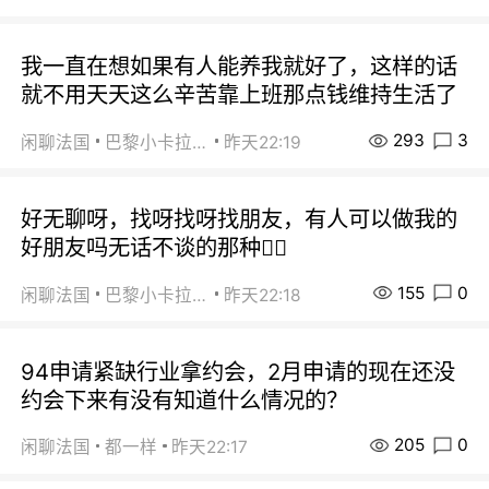
我一直在想如果有人能养我就好了，这样的话
就不用天天这么辛苦靠上班那点钱维持生活了
293
3
闲聊法国
巴黎小卡拉咪
昨天22:19
好无聊呀，找呀找呀找朋友，有人可以做我的
好朋友吗无话不谈的那种😮‍💨
155
0
闲聊法国
巴黎小卡拉咪
昨天22:18
94申请紧缺行业拿约会，2月申请的现在还没
约会下来有没有知道什么情况的？
205
0
闲聊法国
都一样
昨天22:17