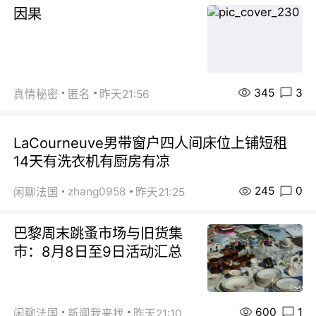
因果
345
3
真情秘密
匿名
昨天21:56
LaCourneuve男带窗户四人间床位上铺短租
14天有洗衣机有厨房有凉
245
0
zhang0958
闲聊法国
昨天21:25
巴黎周末跳蚤市场与旧货集
市：8月8日至9日活动汇总
600
1
闲聊法国
新闻我来找
昨天21:10