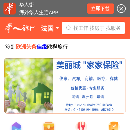
华人街
立即下载
海外华人生活APP
法国
找工作 找房子 找服务
签到
欧洲头条
佳缘
欧橙旅行