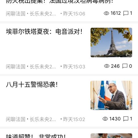
防火税出提案！法国过境汉坦病毒病例！
1612
1
闲聊法国
长乐未央2015
昨天15:06
埃菲尔铁塔夏夜：电音派对！
246
0
闲聊法国
长乐未央2015
昨天15:03
八月十五警惕恐袭！
1430
1
闲聊法国
长乐未央2015
昨天15:02
味道超赞！ 非常成功！