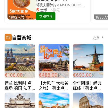
郭氏夫妻肺片MAISON GUO5欧代金券限量兑换啦！
5
金币
5欧元
立即兑换
1992人气
1830
自营商城
更多
€108.00
€488.00
€693.00
起
起
起
荷兰 比利时 卢
【大风车 大峡谷
全年团期！经典
森堡 德国 法国
之旅】 荷比卢德
红线「荷比卢德
超爽玩遍西欧 循
法 巴黎上下 经
法」七天循环 五
环线 全程四星宾
典五国四日游
国 仅售99欧/人/
馆 108欧/人/天
488欧/人
天！巴黎上下！