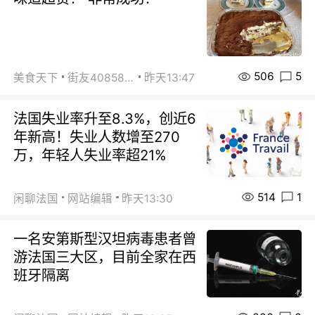
506
5
美食天下
街友40858442
昨天13:47
法国失业率升至8.3%，创近6
年新高！失业人数增至270
万，年轻人失业率超21%
514
1
闲聊法国
网站编辑
昨天13:30
一名安第斯型汉坦病毒患者曾
游法国三大区，目前全家在西
班牙隔离