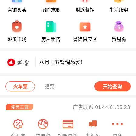
店铺买卖
招聘求职
附近餐馆
生活服务
八月十五警惕恐袭！
跳蚤市场
房屋租售
餐馆供应区
贸易街
八月十五警惕恐袭！
八月十五警惕恐袭！
火车票
通票
开始查询
广告联系 01.44.61.05.23
查汇率
续居留
护照更新
出租车
更多