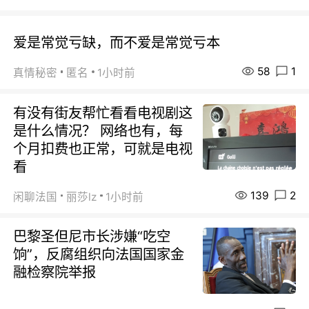
爱是常觉亏缺，而不爱是常觉亏本
58
1
真情秘密
匿名
1小时前
有没有街友帮忙看看电视剧这
是什么情况？ 网络也有，每
个月扣费也正常，可就是电视
看
139
2
闲聊法国
丽莎lz
1小时前
巴黎圣但尼市长涉嫌“吃空
饷”，反腐组织向法国国家金
融检察院举报