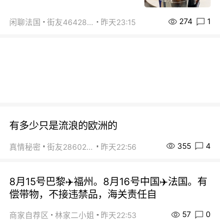
274
1
闲聊法国
街友46428878
昨天23:15
有多少只是流浪的欧洲的
355
4
真情秘密
街友28602925
昨天22:56
8月15号巴黎✈️福州。8月16号中国✈️法国。有
偿带物，不接违禁品，海关责任自
57
0
商家自荐区
林家二小姐
昨天22:53