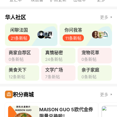
华人社区
更多
闲聊法国
你问我答
21条新帖
11条新帖
商家自荐区
真情秘密
宠物花草
0条新帖
24条新帖
0条新帖
美食天下
文学广场
亲子家庭
12条新帖
7条新帖
0条新帖
积分商城
更多
MAISON GUO 5欧代金券
限量兑换啦！ ...