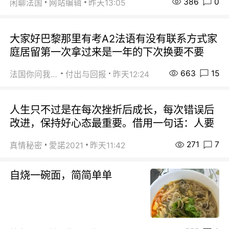
386
0
闲聊法国
网站编辑
昨天13:05
大家好巴黎那里有考A2法语有没有联系方式家
庭居留第一次拿过来是一年的下次换要不要
663
15
法国你问我答
付出与回报
昨天12:24
人生只不过是在每次挫折后成长，每次错误后
改进，保持好心态最重要。借用一句话：人要
271
7
真情秘密
愛諾2021
昨天11:42
自烧一碗面，简简单单