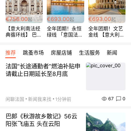
包拼房~
€756.00
€693.00
€693.00
起
起
起
【意大利南法经
全年团期！永恒
全年团期！文艺
典循环线】 巴黎
绿线 「意国法
金线 【意大利一
上下 所有日期铁
南」巴黎上下 去
地】 循环7日游
发！ 全程四星级
意大利 南法 99
全程693欧/人起
推荐
跳蚤市场
房屋店铺
生活服务
新闻
宾馆 108欧/天起
欧/天起 ~包拼房
每周铁发！
全程756欧/位
法国“长途通勤者”燃油补贴申
请截止日期延长至8月底
67
0
闲聊法国
新闻我来找
1分钟前
巴郞《秋游故乡散记》56云
阳张飞庙五 头在云阳