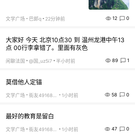
12
0
文学广场
巴郞q
22分钟前
大家好 今天 北京10点30 到 温州龙港中午13
点 00行李拿错了。里面有灰色
89
1
闲聊法国
@国_uz5i7
半小时前
莫借他人定锚
58
0
文学广场
街友49168527
1小时前
最好的教育是留白
47
0
文学广场
街友49168527
1小时前