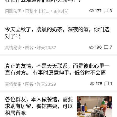
177
3
闲聊法国
巴黎小卡拉咪
8小时前
今天立秋了，凌晨的奶茶，深夜的酒，你们选
对了吗
196
7
真情秘密
匿名
昨天23:37
真正的友情，不是天天联系，而是彼此心里一
直有对方。 有事时愿意伸手，低谷时不会离
178
1
真情秘密
匿名
昨天23:29
各位群友，本人做餐馆，需要
求助有居留，餐馆需要，可以
租居留嘛