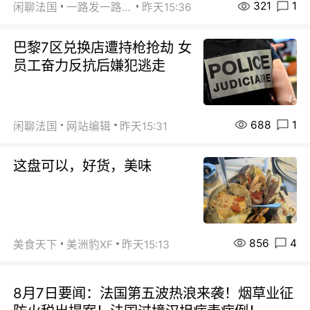
321
1
闲聊法国
一路发一路发
昨天15:36
巴黎7区兑换店遭持枪抢劫 女
员工奋力反抗后嫌犯逃走
688
1
闲聊法国
网站编辑
昨天15:31
这盘可以，好货，美味
856
4
美食天下
美洲豹XF
昨天15:13
8月7日要闻：法国第五波热浪来袭！烟草业征