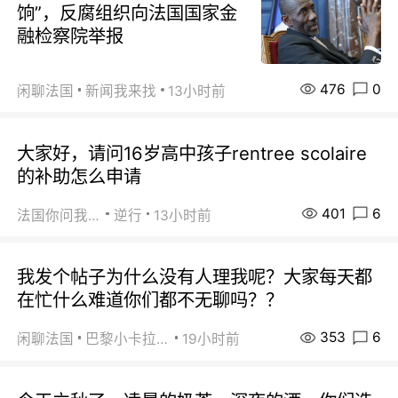
饷”，反腐组织向法国国家金
融检察院举报
476
0
闲聊法国
新闻我来找
13小时前
大家好，请问16岁高中孩子rentree scolaire
的补助怎么申请
401
6
法国你问我答
逆行
13小时前
我发个帖子为什么没有人理我呢？大家每天都
在忙什么难道你们都不无聊吗？？
353
6
闲聊法国
巴黎小卡拉咪
19小时前