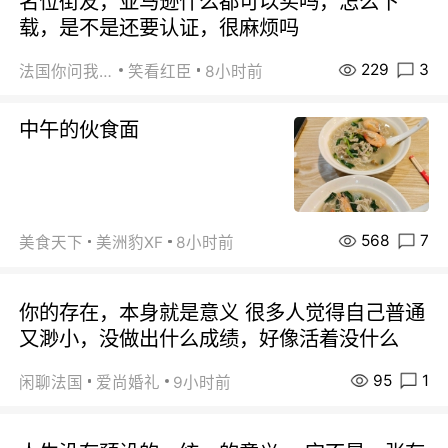
名位街友，亚马逊什么都可以买吗，怎么下
载，是不是还要认证，很麻烦吗
229
3
法国你问我答
笑看红臣
8小时前
中午的伙食面
568
7
美食天下
美洲豹XF
8小时前
你的存在，本身就是意义 很多人觉得自己普通
又渺小，没做出什么成绩，好像活着没什么
95
1
闲聊法国
爱尚婚礼
9小时前