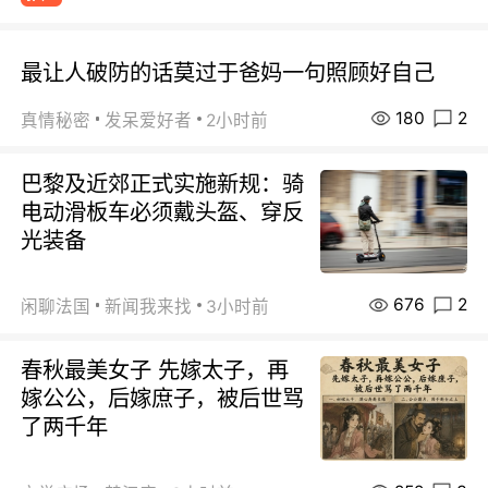
最让人破防的话莫过于爸妈一句照顾好自己
180
2
真情秘密
发呆爱好者
2小时前
巴黎及近郊正式实施新规：骑
电动滑板车必须戴头盔、穿反
光装备
676
2
闲聊法国
新闻我来找
3小时前
春秋最美女子 先嫁太子，再
嫁公公，后嫁庶子，被后世骂
了两千年