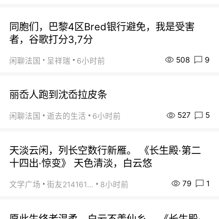
同胞们，巴黎4区Bred银行避免，我是受害
者，谷歌打分3,7分
508
9
闲聊法国
呈祥瑞
6小时前
丽岙人跑到沈岙拉皮条
527
5
闲聊法国
逝去的生活
6小时前
天淡云闲，列长空数行新雁。 《长生殿·第二
十四出·惊变》 天色清淡，白云悠
79
1
文学广场
街友21416156
8小时前
愿此生终老温柔，白云不羡仙乡。 《长生殿·