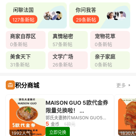
闲聊法国
你问我答
127条新帖
29条新帖
商家自荐区
真情秘密
宠物花草
0条新帖
57条新帖
0条新帖
美食天下
文学广场
亲子家庭
31条新帖
26条新帖
0条新帖
积分商城
更多
MAISON GUO 5欧代金券
限量兑换啦！ ...
郭氏夫妻肺片MAISON GUO5欧代金券限量兑换啦！
5
金币
5欧元
立即兑换
1992人气
1830