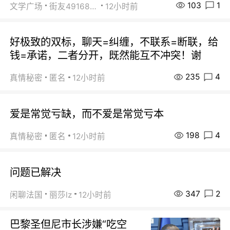
103
1
文学广场
街友49168527
12小时前
好极致的双标，聊天=纠缠，不联系=断联，给
钱=承诺，二者分开，既然能互不冲突！谢
235
4
真情秘密
匿名
12小时前
爱是常觉亏缺，而不爱是常觉亏本
198
4
真情秘密
匿名
12小时前
问题已解决
347
2
闲聊法国
丽莎lz
12小时前
巴黎圣但尼市长涉嫌“吃空