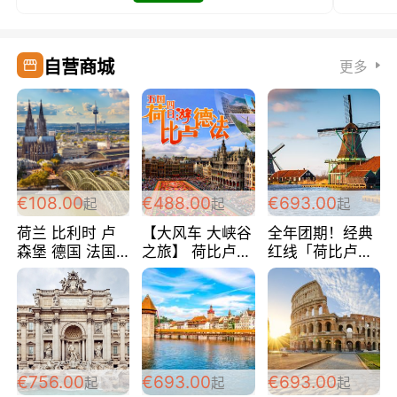
自营商城
更多
€108.00
€488.00
€693.00
起
起
起
荷兰 比利时 卢
【大风车 大峡谷
全年团期！经典
森堡 德国 法国
之旅】 荷比卢德
红线「荷比卢德
超爽玩遍西欧 循
法 巴黎上下 经
法」七天循环 五
环线 全程四星宾
典五国四日游
国 仅售99欧/人/
馆 108欧/人/天
488欧/人
天！巴黎上下！
包拼房~
€756.00
€693.00
€693.00
起
起
起