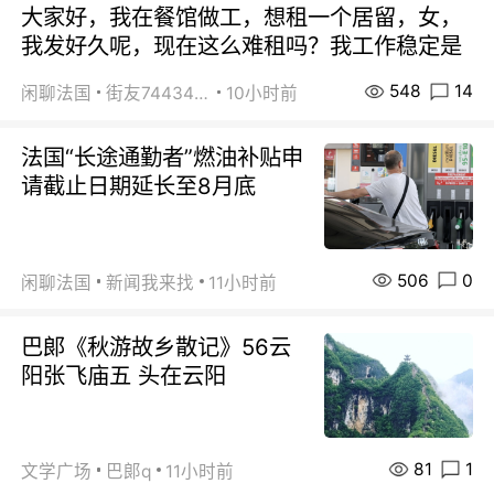
大家好，我在餐馆做工，想租一个居留，女，
我发好久呢，现在这么难租吗？我工作稳定是
548
14
闲聊法国
街友74434350
10小时前
法国“长途通勤者”燃油补贴申
请截止日期延长至8月底
506
0
闲聊法国
新闻我来找
11小时前
巴郞《秋游故乡散记》56云
阳张飞庙五 头在云阳
81
1
文学广场
巴郞q
11小时前