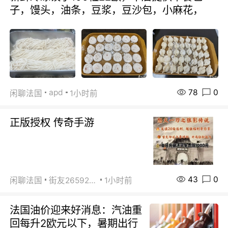
子，馒头，油条，豆浆，豆沙包，小麻花，
78
0
apd
闲聊法国
1小时前
正版授权 传奇手游
43
0
闲聊法国
街友26592800
1小时前
法国油价迎来好消息：汽油重
回每升2欧元以下，暑期出行