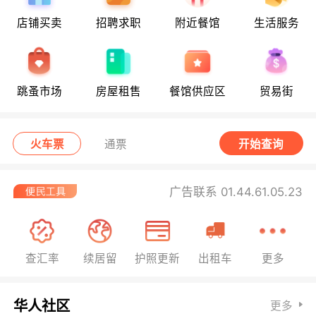
店铺买卖
招聘求职
附近餐馆
生活服务
跳蚤市场
房屋租售
餐馆供应区
贸易街
火车票
通票
开始查询
广告联系 01.44.61.05.23
查汇率
续居留
护照更新
出租车
更多
华人社区
更多