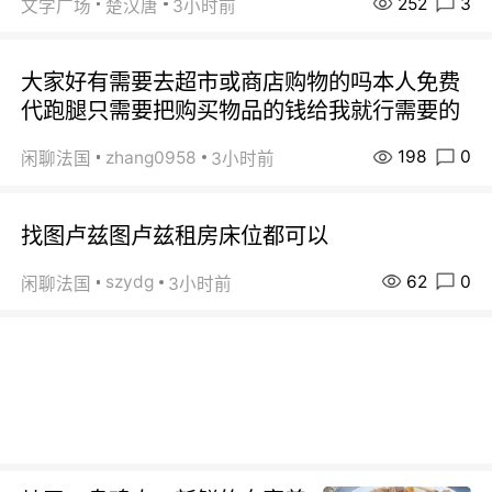
252
3
文学广场
楚汉唐
3小时前
大家好有需要去超市或商店购物的吗本人免费
代跑腿只需要把购买物品的钱给我就行需要的
198
0
zhang0958
闲聊法国
3小时前
找图卢兹图卢兹租房床位都可以
62
0
szydg
闲聊法国
3小时前