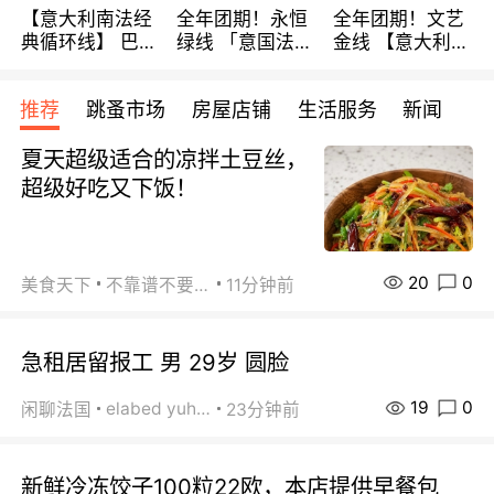
【意大利南法经
全年团期！永恒
全年团期！文艺
典循环线】 巴黎
绿线 「意国法
金线 【意大利一
上下 所有日期铁
南」巴黎上下 去
地】 循环7日游
发！ 全程四星级
意大利 南法 99
全程693欧/人起
推荐
跳蚤市场
房屋店铺
生活服务
新闻
宾馆 108欧/天起
欧/天起 ~包拼房
每周铁发！
全程756欧/位
夏天超级适合的凉拌土豆丝，
超级好吃又下饭！
20
0
美食天下
不靠谱不要联系
11分钟前
急租居留报工 男 29岁 圆脸
19
0
elabed yuhua
闲聊法国
23分钟前
新鲜冷冻饺子100粒22欧，本店提供早餐包