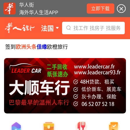
华人街
立即下载
海外华人生活APP
法国
找工作 找房子 找服务
签到
欧洲头条
佳缘
欧橙旅行