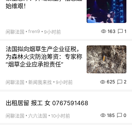
始维艰！
163
1
fren9
闲聊法国
9小时前
法国拟向烟草生产企业征税，
为森林火灾防治筹资：专家称
“烟草企业应承担责任”
625
2
闲聊法国
新闻我来找
9小时前
出租居留 报工 女 0767591468
185
0
闲聊法国
六六法国
10小时前