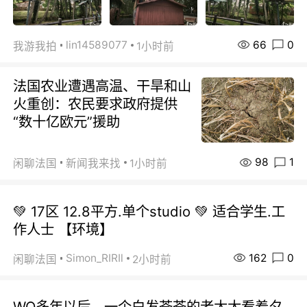
66
0
lin14589077
我游我拍
1小时前
法国农业遭遇高温、干旱和山
火重创：农民要求政府提供
“数十亿欧元”援助
98
1
闲聊法国
新闻我来找
1小时前
💚 17区 12.8平方.单个studio 💚 适合学生.工
作人士 【环境】
162
0
Simon_RIRIl
闲聊法国
2小时前
WQ多年以后，一个白发苍苍的老太太看着夕