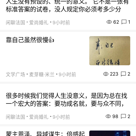
人生没有预设的、统一的意义。 它不是一张有
标准答案的试卷，没人规定你必须考多少分
62
1
闲聊法国
爱尚婚礼
9小时前
靠自己虽然很慢👍
223
2
文学广场
麦芽糖·米兰
9小时前
很多时候我们觉得人生没意义，是因为总在找
一个宏大的答案：要功成名就，要与众不同，
98
2
闲聊法国
爱尚婚礼
9小时前
蒙主恩泽、异域谋生；倍感起