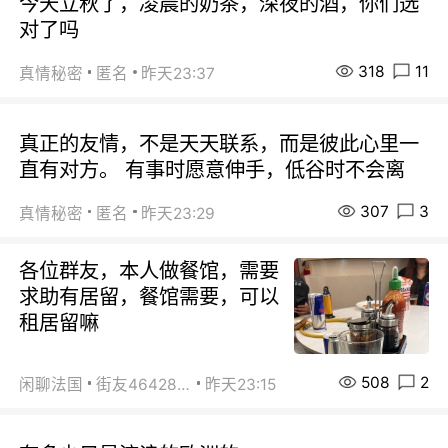
今天立秋了，凌晨的奶茶，深夜的酒，你们选
对了吗
318
11
真情秘密
匿名
昨天23:37
真正的友情，不是天天联系，而是彼此心里一
直有对方。 有事时愿意伸手，低谷时不会离
307
3
真情秘密
匿名
昨天23:29
各位群友，本人做餐馆，需要
求助有居留，餐馆需要，可以
租居留嘛
508
2
闲聊法国
街友46428878
昨天23:15