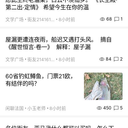
第二出·定情》 希望今生在你的温
68
1
文学广场
街友21416156
8小时前
屋漏更遭连夜雨，船迟又遇打头风。 摘自
《醒世恒言·卷一》 解释：屋子漏
84
2
文学广场
街友21416156
8小时前
60省钓虹鳟鱼，门票21欧，
有结伴的吗？
450
5
闲聊法国
小玉老师
8小时前