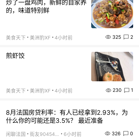
炒了一盘鸡肉，新鲜的自家养
的，味道特别鲜
325
2
美食天下
美洲豹XF
4小时前
煎虾饺
230
1
美食天下
美洲豹XF
4小时前
8月法国房贷利率：有人已经拿到2.93%，为
什么你的可能还是3.5%？ 最近准备
326
0
闲聊法国
街友90454511
6小时前