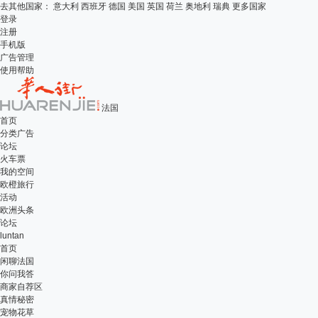
去其他国家：
意大利
西班牙
德国
美国
英国
荷兰
奥地利
瑞典
更多国家
登录
注册
手机版
广告管理
使用帮助
法国
首页
分类广告
论坛
火车票
我的空间
欧橙旅行
活动
欧洲头条
论坛
luntan
首页
闲聊法国
你问我答
商家自荐区
真情秘密
宠物花草