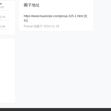
re
圈子地址
:02
https://www.huarenjie.com/group-325-1.html
[
复
2:16
制
]
Pascal 创建于 2010-11-19
2:08