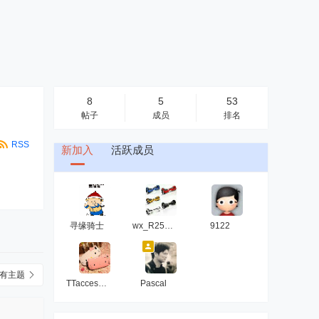
8
5
53
帖子
成员
排名
RSS
新加入
活跃成员
寻缘骑士
wx_R25GIb4g
9122
有主题
TTaccessoire
Pascal