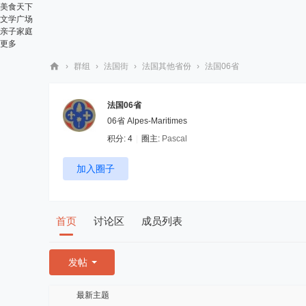
美食天下
文学广场
亲子家庭
更多
›
群组
›
法国街
›
法国其他省份
›
法国06省
华
人
法国06省
06省 Alpes-Maritimes
街
积分: 4
|
圈主:
Pascal
网
加入圈子
首页
讨论区
成员列表
发帖
最新主题