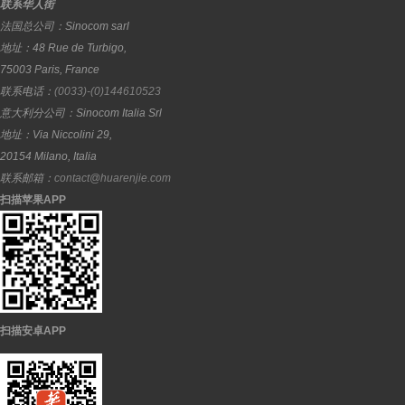
联系华人街
法国总公司：
Sinocom sarl
地址：
48 Rue de Turbigo,
75003
Paris
,
France
联系电话：
(0033)-(0)144610523
意大利分公司：
Sinocom Italia Srl
地址：
Via Niccolini 29,
20154
Milano
,
Italia
联系邮箱：
contact@huarenjie.com
扫描苹果APP
扫描安卓APP