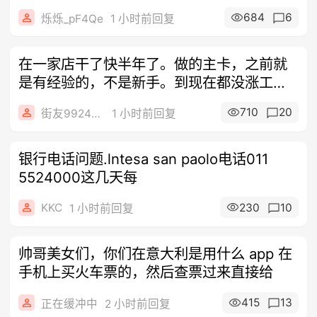
684
6
烁烁_pF4Qe
1 小时前回复
在一家店干了快半年了。做的主卡，之前就
是有经验的，不是新手。到现在都没涨工
资，正
710
20
街友99243404
1 小时前回复
银行电话问题.lntesa san paolo电话011
5524000这几天每
KKC
230
10
1 小时前回复
帅哥美女们，你们在意大利是用什么 app 在
手机上买火车票的，然后查票过来直接给
415
13
正在缓冲中
2 小时前回复