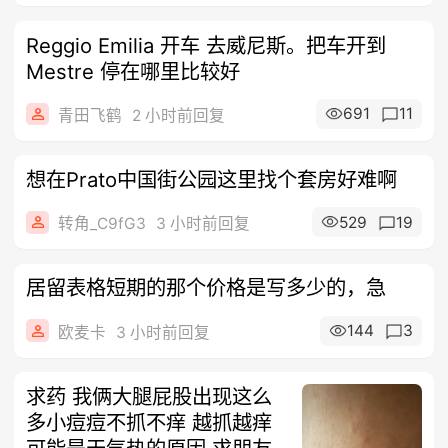
Reggio Emilia 开车 去威尼斯。把车开到
Mestre 停在哪里比较好
691
11
青田飞鹤
2 小时前回复
想在Prato中国街公园这里找个套房好难啊
529
19
转角_C9fG3
3 小时前回复
居留表格短期的那个价格是写多少的，急
144
3
欧麦卡
3 小时前回复
求药 我俩大腿屁股出现这么
多小痘痘不抓不痒 越抓越痒