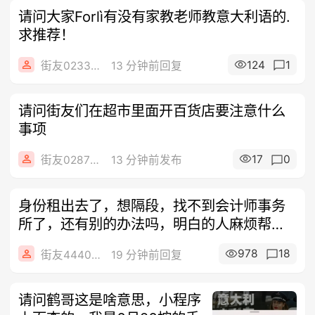
请问大家Forlì有没有家教老师教意大利语的.
求推荐！
124
1
街友02338948
13 分钟前回复
请问街友们在超市里面开百货店要注意什么
事项
17
0
街友02870620
13 分钟前发布
身份租出去了，想隔段，找不到会计师事务
所了，还有别的办法吗，明白的人麻烦帮
忙、谢
978
18
街友44406446
19 分钟前回复
请问鹤哥这是啥意思，小程序