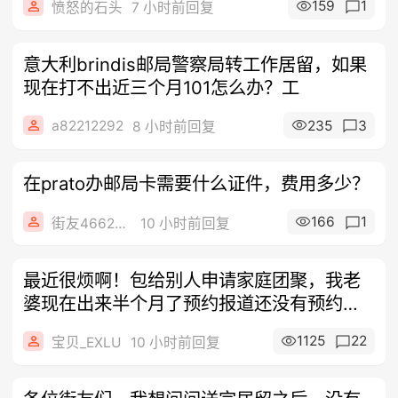
159
1
愤怒的石头
7 小时前回复
意大利brindis邮局警察局转工作居留，如果
现在打不出近三个月101怎么办？工
a82212292
235
3
8 小时前回复
在prato办邮局卡需要什么证件，费用多少？
166
1
街友46622610
10 小时前回复
最近很烦啊！包给别人申请家庭团聚，我老
婆现在出来半个月了预约报道还没有预约
上，帮
1125
22
宝贝_EXLU
10 小时前回复