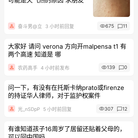
可能是天气热的原因 求朋友
675
11
奋斗男@立
3 小时前回复
大家好 请问 verona 方向开malpensa t1 有
两个高速 知道是 哪
139
0
农药高手
4 小时前发布
问一下，有没有在托斯卡纳prato或firenze
的持证华人律师，对于监护权案件
307
12
光_nSDpP
5 小时前回复
有谁知道孩子16周岁了居留还贴着父母的，
可以回中国吗