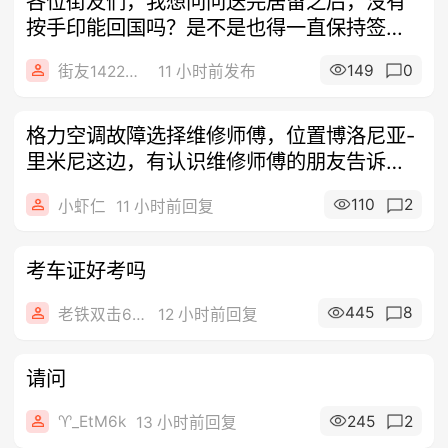
各位街友们，我想问问送完居留之后，没有
按手印能回国吗？是不是也得一直保持签工
状态
149
0
街友14229680
11 小时前发布
格力空调故障选择维修师傅，位置博洛尼亚-
里米尼这边，有认识维修师傅的朋友告诉我
一
110
2
小虾仁
11 小时前回复
考车证好考吗
445
8
老铁双击666
12 小时前回复
请问
♈️_EtM6k
245
2
13 小时前回复