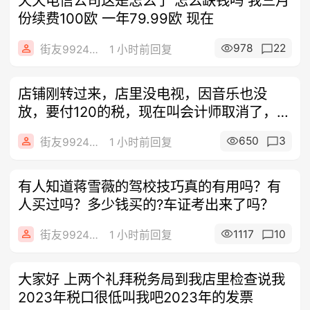
天天电信公司这是怎么了 怎么缺钱吗 我三月
份续费100欧 一年79.99欧 现在
978
22
街友99243404
1 小时前回复
店铺刚转过来，店里没电视，因音乐也没
放，要付120的税，现在叫会计师取消了，我
可
650
3
街友99243404
1 小时前回复
有人知道蒋雪薇的驾校技巧真的有用吗？有
人买过吗？多少钱买的?车证考出来了吗？
1117
10
街友99243404
1 小时前回复
大家好 上两个礼拜税务局到我店里检查说我
2023年税口很低叫我吧2023年的发票