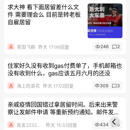
求大神 看下面居留差什么文
件 需要理会么 目前是转老板
自雇居留
246
2
青田飞鹤
昨天 17:06回复
住家好久没有收到gas付费单了，手机邮箱也
没有收到什么，gas应该五月六月的还没
309
3
海上的浪花
昨天 17:02回复
亲戚疫情回国错过拿居留时间。后来出来警
察让发邮件申请 等重新预约通知。邮件发了
一
434
6
街友22320606
昨天 15:33回复