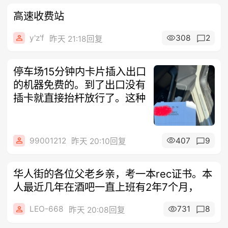
高速收费站
y'z'f
308
2
昨天 21:18回复
停车场15分钟内卡片插入出口
的机器免费的。到了出口没有
插卡就直接抬杆放行了。这种
99001212
407
9
昨天 20:10回复
华人街的各位父老乡亲，考一本rec证书。本
人最近几年在酒吧一直上班有2年7个月，
LEO-668
731
8
昨天 20:08回复