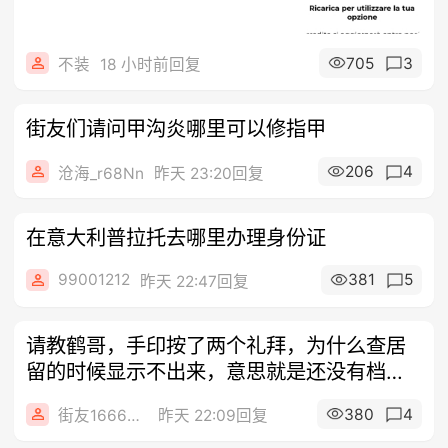
705
3
不装
18 小时前回复
街友们请问甲沟炎哪里可以修指甲
206
4
沧海_r68Nn
昨天 23:20回复
在意大利普拉托去哪里办理身份证
99001212
381
5
昨天 22:47回复
请教鹤哥，手印按了两个礼拜，为什么查居
留的时候显示不出来，意思就是还没有档
案，这
380
4
街友16668646
昨天 22:09回复