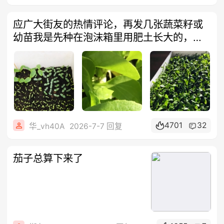
应广大街友的热情评论，再发几张蔬菜籽或
幼苗我是先种在泡沫箱里用肥土长大的，不
能暴
4701
32
华_vh40A
2026-7-7 回复
茄子总算下来了