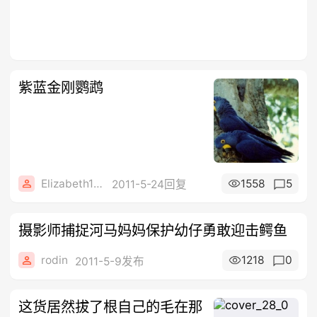
紫蓝金刚鹦鹉
Elizabeth1608
1558
5
2011-5-24回复
摄影师捕捉河马妈妈保护幼仔勇敢迎击鳄鱼
rodin
1218
0
2011-5-9发布
这货居然拔了根自己的毛在那