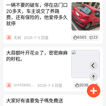
一辆不要的破车，停在店门口
20多天，车主说交了养路
费，还有保险的，他爱停多久
就停
6565
23
无树
2026-7-5 回复
大蒜额叶开花🌼了，密密麻麻
的籽粒。
lin14589077
2036
8
2026-7-5 回复
大家好有谁要兔子嗎免費送