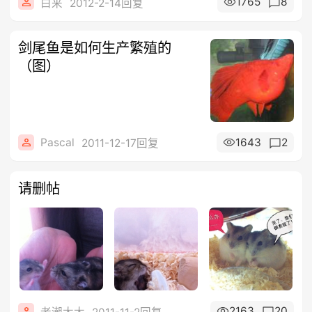
1765
8
白来
2012-2-14回复
剑尾鱼是如何生产繁殖的
（图）
Pascal
1643
2
2011-12-17回复
请删帖
2163
20