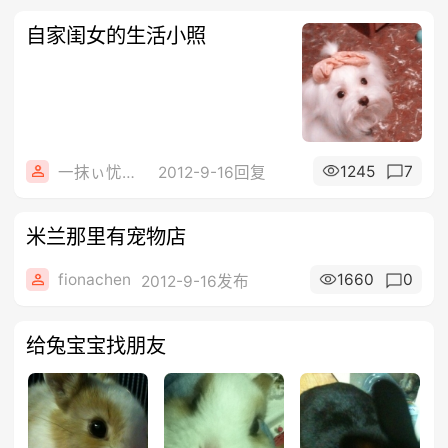
自家闺女的生活小照
1245
7
一抹ぃ忧伤っ
2012-9-16回复
米兰那里有宠物店
fionachen
1660
0
2012-9-16发布
给兔宝宝找朋友