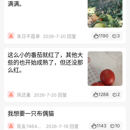
满满。
1190
3
末日不孤单
2026-7-20 回复
这么小的番茄就红了，其他大
些的也开始成熟了，但还没那
么红。
1288
2
凤还巢
2026-7-20 回复
我想要一只布偶猫
1143
10
街友74649426
2026-7-19 回复