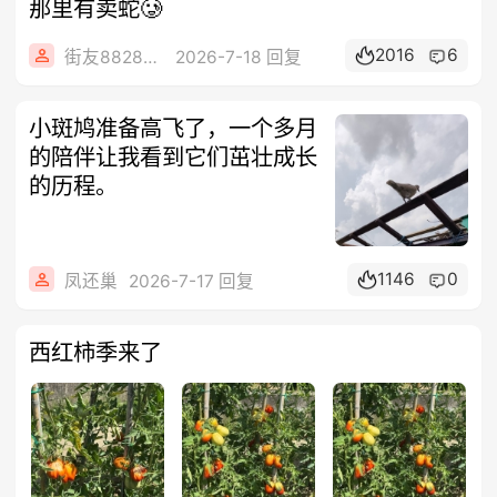
那里有卖蛇🥲
2016
6
街友88286668
2026-7-18 回复
小斑鸠准备高飞了，一个多月
的陪伴让我看到它们茁壮成长
的历程。
1146
0
凤还巢
2026-7-17 回复
西红柿季来了