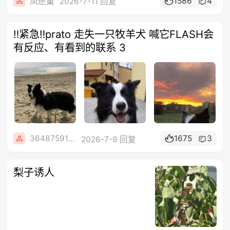
1586
4
凤还巢
2026-7-11 回复
‼️紧急‼️prato 走失一只牧羊犬 喊它FLASH会
有反应、有看到的联系 3
36487591348
1675
3
2026-7-9 回复
梨子诱人