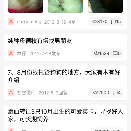
carriemeng
3170
15
2012-8-19回复
纯种母德牧有偿找男朋友
1529
0
林仔
2012-7-28发布
7、8月份找托管狗狗的地方，大家有木有好
介绍
2500
4
寒雪傲梅
2012-5-9回复
滴血转让3只10月出生的可爱英卡，寻找好人
家，可长期饲养