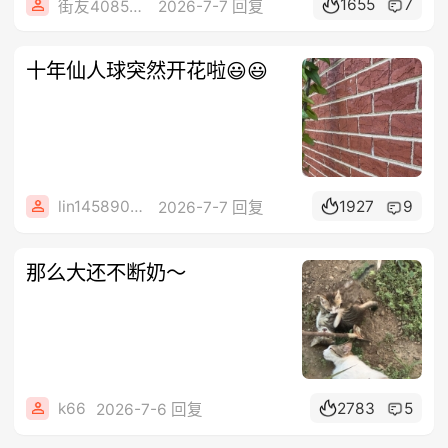
1655
7
街友40858442
2026-7-7 回复
十年仙人球突然开花啦😃😃
lin14589077
1927
9
2026-7-7 回复
那么大还不断奶～
k66
2783
5
2026-7-6 回复