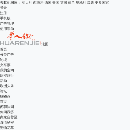
去其他国家：
意大利
西班牙
德国
美国
英国
荷兰
奥地利
瑞典
更多国家
登录
注册
手机版
广告管理
使用帮助
法国
首页
分类广告
论坛
火车票
我的空间
欧橙旅行
活动
欧洲头条
论坛
luntan
首页
闲聊法国
你问我答
商家自荐区
真情秘密
宠物花草