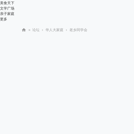
美食天下
文学广场
亲子家庭
更多
»
论坛
›
华人大家庭
›
老乡同学会
华
人
街
网