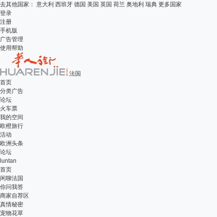
去其他国家：
意大利
西班牙
德国
美国
英国
荷兰
奥地利
瑞典
更多国家
登录
注册
手机版
广告管理
使用帮助
法国
首页
分类广告
论坛
火车票
我的空间
欧橙旅行
活动
欧洲头条
论坛
luntan
首页
闲聊法国
你问我答
商家自荐区
真情秘密
宠物花草