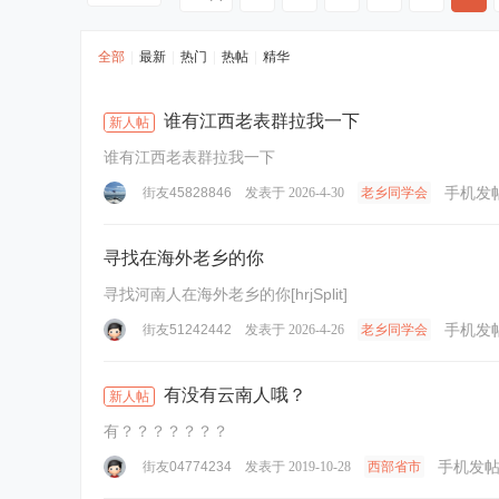
全部
|
最新
|
热门
|
热帖
|
精华
谁有江西老表群拉我一下
新人帖
谁有江西老表群拉我一下
手机发
街友45828846
发表于 2026-4-30
老乡同学会
寻找在海外老乡的你
寻找河南人在海外老乡的你[hrjSplit]
手机发
街友51242442
发表于 2026-4-26
老乡同学会
有没有云南人哦？
新人帖
有？？？？？？？
手机发
街友04774234
发表于 2019-10-28
西部省市