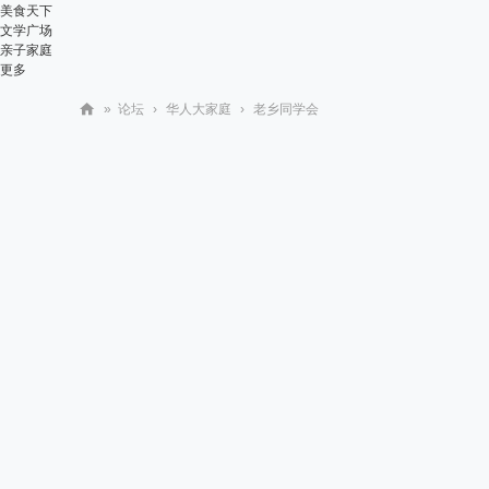
美食天下
文学广场
亲子家庭
更多
»
论坛
›
华人大家庭
›
老乡同学会
华
人
街
网