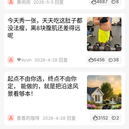
4687
8
黄闹闹
2026-5-5 回复
今天秀一张，天天吃这肚子都
没法瘦，离8块腹肌还差得远
呢
❤️ayun
6456
38
2026-4-28 回复
起点不由你选，终点不由你
定， 能做的，就是把沿途风
景看够本！
3152
2
香香的咖啡
2026-4-28 回复