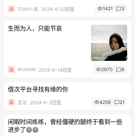
1421
3
TONY~吴
2024-6-22回复
生而为人，只能节哀
WUHAN
2970
8
2024-6-14回复
借次平台寻找有缘的你
4259
21
言论
2024-6-3回复
闲暇时间练练，曾经僵硬的腿终于看到一些
进步了😄😄