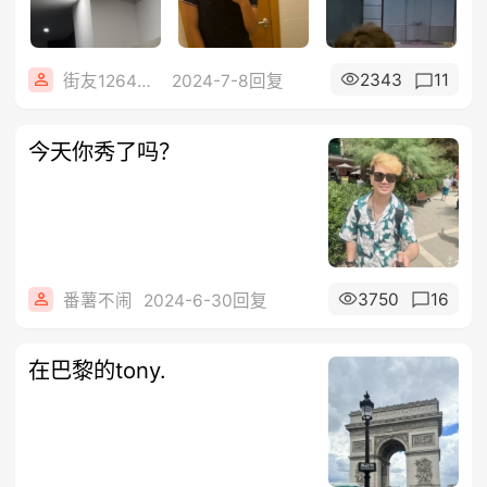
2343
11
街友12645183
2024-7-8回复
今天你秀了吗？
3750
16
番薯不闹
2024-6-30回复
在巴黎的tony.