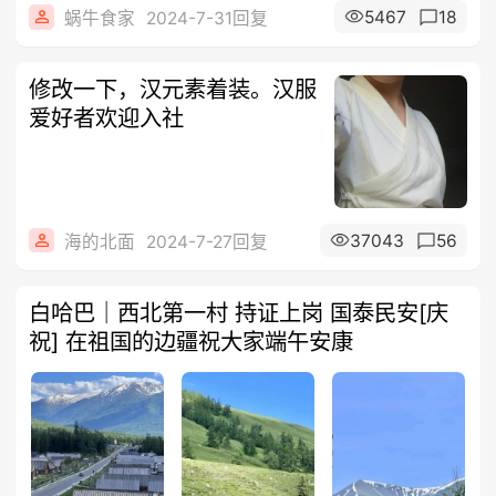
5467
18
蜗牛食家
2024-7-31回复
修改一下，汉元素着装。汉服
爱好者欢迎入社
37043
56
海的北面
2024-7-27回复
白哈巴｜西北第一村 持证上岗 国泰民安[庆
祝] 在祖国的边疆祝大家端午安康