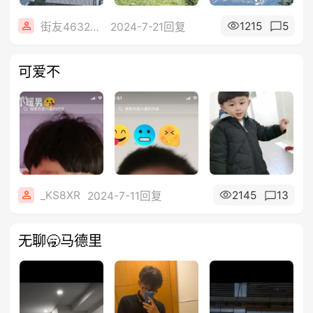
1215
5
街友46326236
2024-7-21回复
可爱不
_KS8XR
2145
13
2024-7-11回复
无聊🥱马德里