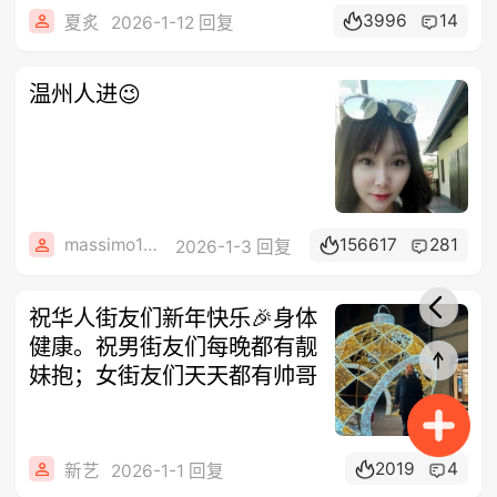
3996
14
夏炙
2026-1-12 回复
温州人进😉
massimo1984
156617
281
2026-1-3 回复
祝华人街友们新年快乐🎉身体
健康。祝男街友们每晚都有靓
妹抱；女街友们天天都有帅哥
2019
4
新艺
2026-1-1 回复