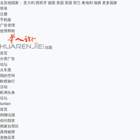
去其他国家：
意大利
西班牙
德国
美国
英国
荷兰
奥地利
瑞典
更多国家
登录
注册
手机版
广告管理
使用帮助
法国
首页
分类广告
论坛
火车票
我的空间
欧橙旅行
活动
欧洲头条
论坛
luntan
首页
闲聊法国
你问我答
商家自荐区
真情秘密
宠物花草