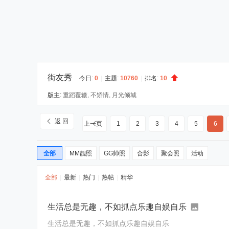
街友秀
今日:
0
|
主题:
10760
|
排名:
10
版主:
重蹈覆辙
,
不矫情
,
月光倾城
返 回
上一页
1
2
3
4
5
6
全部
MM靓照
GG帅照
合影
聚会照
活动
全部
|
最新
|
热门
|
热帖
|
精华
生活总是无趣，不如抓点乐趣自娱自乐
生活总是无趣，不如抓点乐趣自娱自乐