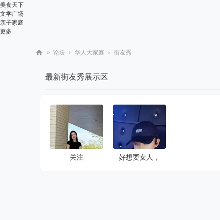
美食天下
文学广场
亲子家庭
更多
»
论坛
›
华人大家庭
›
街友秀
华
最新街友秀展示区
人
街
网
关注
好想要女人，