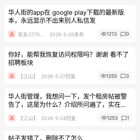
华人街的app在 google play下载的最新版
本，永远显示不出来别人私信发
1213
0
街友377052901
2026-5-29发布
你好，能帮我恢复访问权限吗？谢谢 看不了
招聘板块
1255
3
【江山】
2026-5-27回复
华人街管理，我想问一下，发个租房帖被警
告了，这是为什么？介绍所问遍了，实在没
有房
1253
1
【江山】
2026-5-24回复
帖子发错了，删除不了怎么