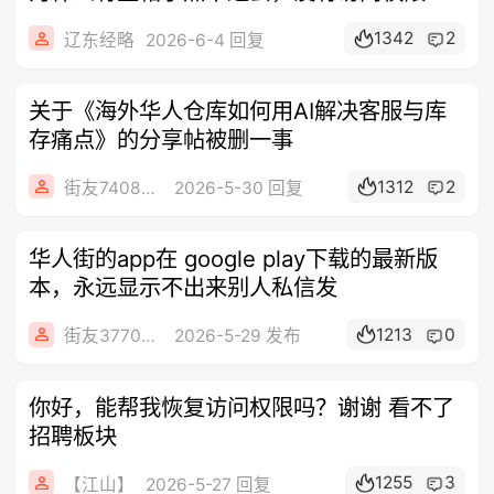
1342
2
辽东经略
2026-6-4 回复
关于《海外华人仓库如何用AI解决客服与库
存痛点》的分享帖被删一事
1312
2
街友74086442
2026-5-30 回复
华人街的app在 google play下载的最新版
本，永远显示不出来别人私信发
1213
0
街友377052901
2026-5-29 发布
你好，能帮我恢复访问权限吗？谢谢 看不了
招聘板块
1255
3
【江山】
2026-5-27 回复