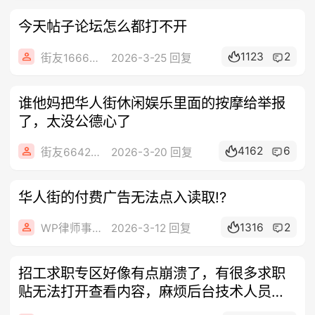
今天帖子论坛怎么都打不开
1123
2
街友16668646
2026-3-25 回复
谁他妈把华人街休闲娱乐里面的按摩给举报
了，太没公德心了
4162
6
街友66421554
2026-3-20 回复
华人街的付费广告无法点入读取!?
1316
2
WP律师事务所
2026-3-12 回复
招工求职专区好像有点崩溃了，有很多求职
贴无法打开查看内容，麻烦后台技术人员处
理一