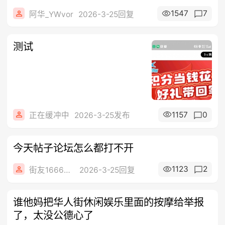
1547
7
阿华_YWvor
2026-3-25回复
测试
1157
0
正在缓冲中
2026-3-25发布
今天帖子论坛怎么都打不开
1123
2
街友16668646
2026-3-25回复
谁他妈把华人街休闲娱乐里面的按摩给举报
了，太没公德心了