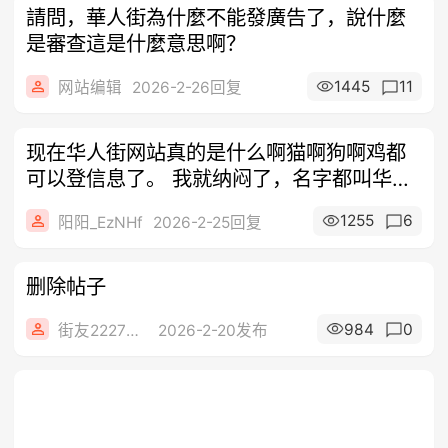
請問，華人街為什麼不能發廣告了，說什麼
是審查這是什麼意思啊？
1445
11
网站编辑
2026-2-26回复
现在华人街网站真的是什么啊猫啊狗啊鸡都
可以登信息了。 我就纳闷了，名字都叫华人
街
1255
6
阳阳_EzNHf
2026-2-25回复
删除帖子
984
0
街友22279782
2026-2-20发布