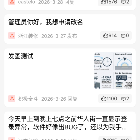
castelo
1576
2
2026-3-28 回复
管理员你好，我想申请改名
914
0
浙江装修
2026-3-27 发布
发图测试
1100
2
积极奋斗
2026-3-26 回复
今天早上到晚上七点之前华人街一直显示登
录异常，软件好像出BUG了，还以为我手机
出