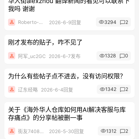
华人街alexzhou 翻译新闻的看见可以联系下
我吗 谢谢
Roberto-008
3294
2
2026-6-9回复
刚才发布的贴子，咋不见了
1328
0
阿军_uc2GC
2026-6-7发布
为什么有些帖子点不进去，没有访问权限？
1342
2
辽东经略
2026-6-4回复
关于《海外华人仓库如何用AI解决客服与库
存痛点》的分享帖被删一事
1312
2
街友74086442
2026-5-30回复