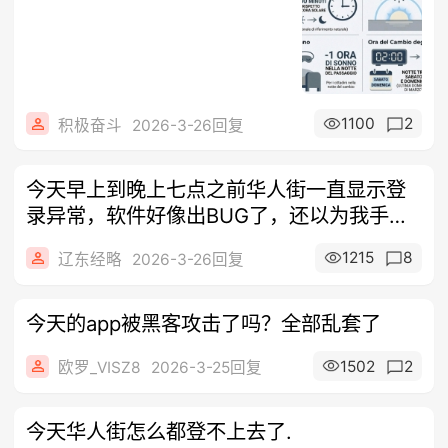
1100
2
积极奋斗
2026-3-26回复
今天早上到晚上七点之前华人街一直显示登
录异常，软件好像出BUG了，还以为我手机
出
1215
8
辽东经略
2026-3-26回复
今天的app被黑客攻击了吗？全部乱套了
1502
2
欧罗_VISZ8
2026-3-25回复
今天华人街怎么都登不上去了.