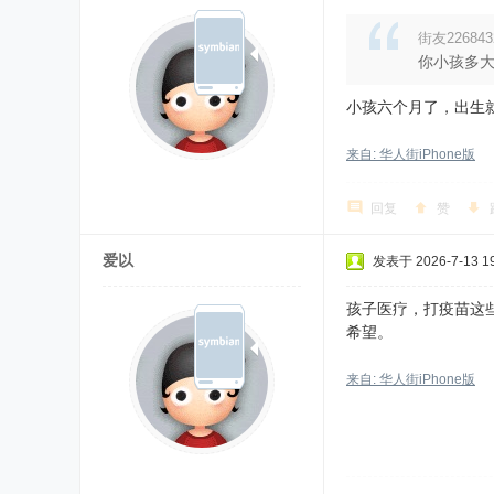
街友226843
你小孩多
小孩六个月了，出生
来自: 华人街iPhone版
回复
赞
爱以
发表于 2026-7-13 19
孩子医疗，打疫苗这
希望。
来自: 华人街iPhone版