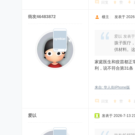
回复
赞
街友46483872
楼主
|
发表于 2026-7
爱以 发表于
孩子医疗
供材料。
家庭医生和疫苗都正
利，说不符合第31条
来自: 华人街iPhone版
回复
赞
爱以
发表于 2026-7-13 21