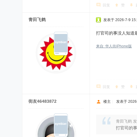
回复
赞
青田飞鹤
发表于 2026-7-9 15:
打官司的事没人知道
来自: 华人街iPhone版
回复
赞
街友46483872
楼主
|
发表于 2026-7
青田飞鹤 发
打官司的