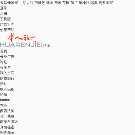
去其他国家：
意大利
西班牙
德国
美国
英国
荷兰
奥地利
瑞典
更多国家
登录
注册
手机版
广告管理
使用帮助
法国
首页
分类广告
论坛
火车票
我的空间
欧橙旅行
活动
欧洲头条
论坛
luntan
首页
闲聊法国
你问我答
商家自荐区
真情秘密
宠物花草