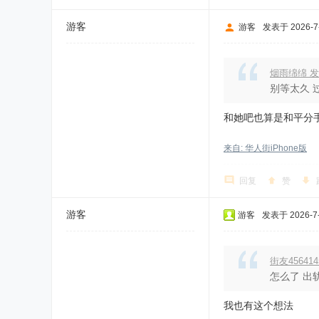
游客
游客
发表于 2026-7-
烟雨绵绵 发
别等太久 
和她吧也算是和平分
来自: 华人街iPhone版
回复
赞
游客
游客
发表于 2026-7-9
街友456414
怎么了 出
我也有这个想法