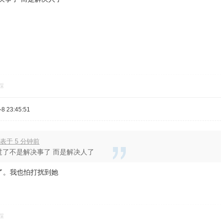
踩
8 23:45:51
表于 5 分钟前
过了不是解决事了 而是解决人了
了。我也怕打扰到她
踩