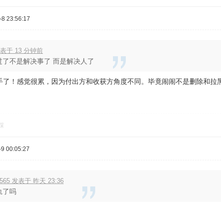
8 23:56:17
表于 13 分钟前
过了不是解决事了 而是解决人了
手了！感觉很累，因为付出方和收获方角度不同。毕竟闹闹不是删除和拉
踩
 00:05:27
565 发表于 昨天 23:36
轨了吗