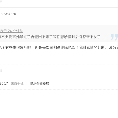
踩
8 23:30:20
表于 24 分钟前
就不要伤害她错过了再也回不来了等你想珍惜时后悔都来不及了
吧？有些事很凑巧吧！但是每次闹都是删除也给了我对感情的判断。因为
踩
36:17
来自手机
|
显示全部楼层