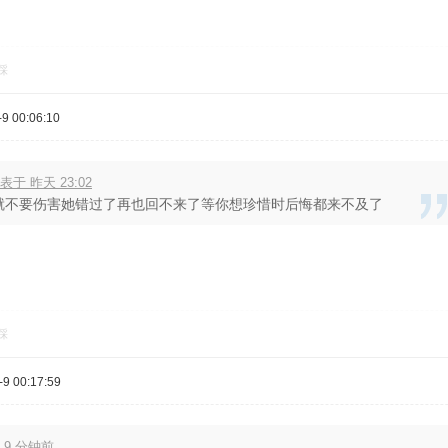
踩
 00:06:10
于 昨天 23:02
就不要伤害她错过了再也回不来了等你想珍惜时后悔都来不及了
踩
9 00:17:59
 9 分钟前