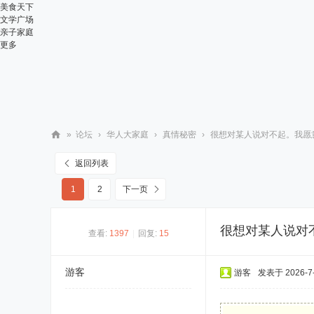
美食天下
文学广场
亲子家庭
更多
»
论坛
›
华人大家庭
›
真情秘密
›
很想对某人说对不起。我愿意
华
返回列表
人
1
2
下一页
街
网
很想对某人说对
查看:
1397
|
回复:
15
游客
游客
发表于 2026-7-8