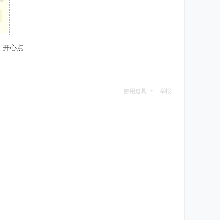
×
。开心点
使用道具
举报