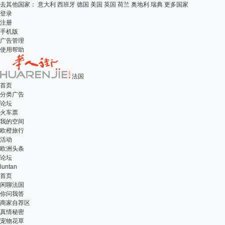
去其他国家：
意大利
西班牙
德国
美国
英国
荷兰
奥地利
瑞典
更多国家
登录
注册
手机版
广告管理
使用帮助
法国
首页
分类广告
论坛
火车票
我的空间
欧橙旅行
活动
欧洲头条
论坛
luntan
首页
闲聊法国
你问我答
商家自荐区
真情秘密
宠物花草