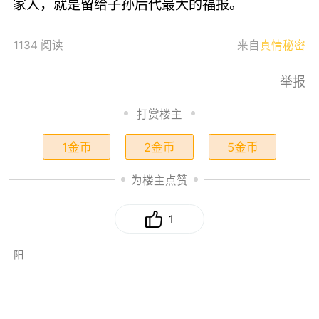
家人，就是留给子孙后代最大的福报。
1134 阅读
来自
真情秘密
举报
打赏楼主
1金币
2金币
5金币
为楼主点赞
1
阳