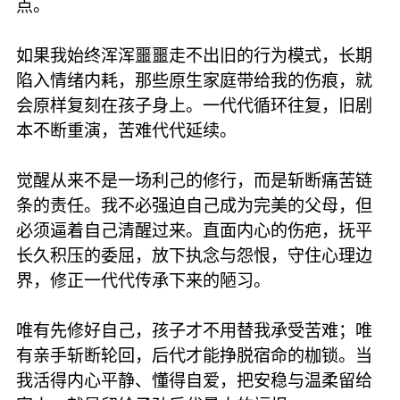
点。
如果我始终浑浑噩噩走不出旧的行为模式，长期
陷入情绪内耗，那些原生家庭带给我的伤痕，就
会原样复刻在孩子身上。一代代循环往复，旧剧
本不断重演，苦难代代延续。
觉醒从来不是一场利己的修行，而是斩断痛苦链
条的责任。我不必强迫自己成为完美的父母，但
必须逼着自己清醒过来。直面内心的伤疤，抚平
长久积压的委屈，放下执念与怨恨，守住心理边
界，修正一代代传承下来的陋习。
唯有先修好自己，孩子才不用替我承受苦难；唯
有亲手斩断轮回，后代才能挣脱宿命的枷锁。当
我活得内心平静、懂得自爱，把安稳与温柔留给