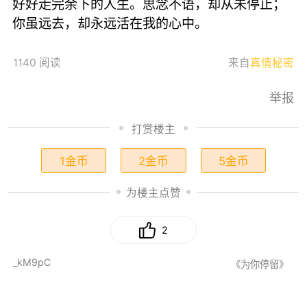
好好走完余下的人生。思念不语，却从未停止；
你虽远去，却永远活在我的心中。
1140 阅读
来自
真情秘密
举报
打赏楼主
1金币
2金币
5金币
为楼主点赞
2
_kM9pC
《为你停留》