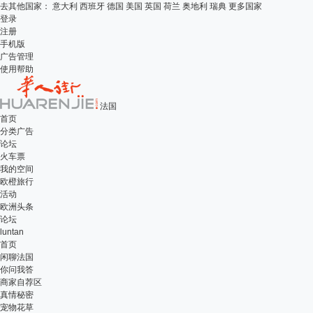
去其他国家：
意大利
西班牙
德国
美国
英国
荷兰
奥地利
瑞典
更多国家
登录
注册
手机版
广告管理
使用帮助
法国
首页
分类广告
论坛
火车票
我的空间
欧橙旅行
活动
欧洲头条
论坛
luntan
首页
闲聊法国
你问我答
商家自荐区
真情秘密
宠物花草