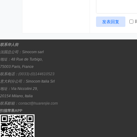
发表回复
联系华人街
法国总公司：
Sinocom sarl
地址：
48 Rue de Turbigo,
75003
Paris
,
France
联系电话：
(0033)-(0)144610523
意大利分公司：
Sinocom Italia Srl
地址：
Via Niccolini 29,
20154
Milano
,
Italia
联系邮箱：
contact@huarenjie.com
扫描苹果APP