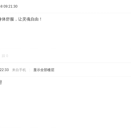
 09:21:30
身体舒服，让灵魂自由！
踩
0
22:33
来自手机
|
显示全部楼层
️