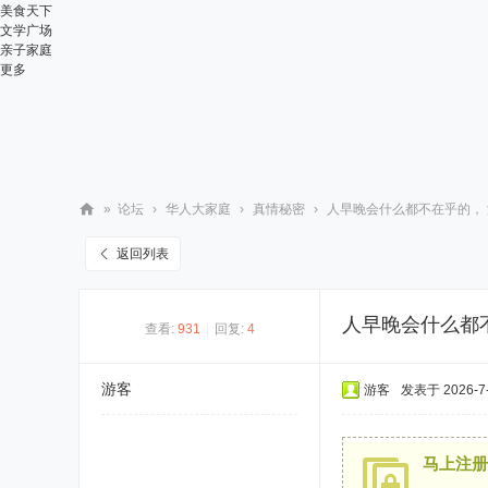
美食天下
文学广场
亲子家庭
更多
»
论坛
›
华人大家庭
›
真情秘密
›
人早晚会什么都不在乎的， 没
华
返回列表
人
街
人早晚会什么都
查看:
931
|
回复:
4
网
游客
游客
发表于 2026-7-8
马上注册