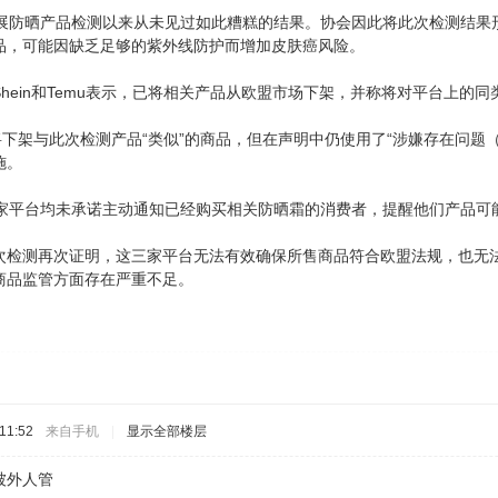
防晒产品检测以来从未见过如此糟糕的结果。协会因此将此次检测结果形容为“灾难性
品，可能因缺乏足够的紫外线防护而增加皮肤癌风险。
hein和Temu表示，已将相关产品从欧盟市场下架，并称将对平台上的
示，将下架与此次检测产品“类似”的商品，但在声明中仍使用了“涉嫌存在问题（suppo
施。
三家平台均未承诺主动通知已经购买相关防晒霜的消费者，提醒他们产品可
次检测再次证明，这三家平台无法有效确保所售商品符合欧盟法规，也无
商品监管方面存在严重不足。
11:52
来自手机
|
显示全部楼层
被外人管