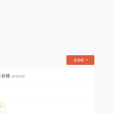
发新帖
不合格
[复制链接]
×