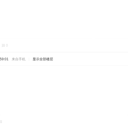
踩
0
59:01
来自手机
|
显示全部楼层
踩