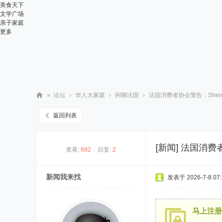
美食天下
文学广场
亲子家庭
更多
»
论坛
›
华人大家庭
›
闲聊法国
›
法国消费者协会警告：Shein、T
华
返回列表
人
街
[新闻]
法国消费者
查看:
682
|
回复:
2
网
新闻我来找
发表于 2026-7-8 07:
马上注册