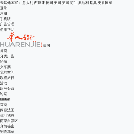
去其他国家：
意大利
西班牙
德国
美国
英国
荷兰
奥地利
瑞典
更多国家
登录
注册
手机版
广告管理
使用帮助
法国
首页
分类广告
论坛
火车票
我的空间
欧橙旅行
活动
欧洲头条
论坛
luntan
首页
闲聊法国
你问我答
商家自荐区
真情秘密
宠物花草