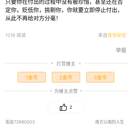
只要你在付出的过程中没有被珍惜，甚至还在否
定你，贬低你，挑剔你，你就要立即停止付出，
从此不再给对方分毫！
1216 阅读
来自
真情秘密
举报
打赏楼主
1金币
2金币
5金币
为楼主点赞
2
街友72660203
南方以南的人生