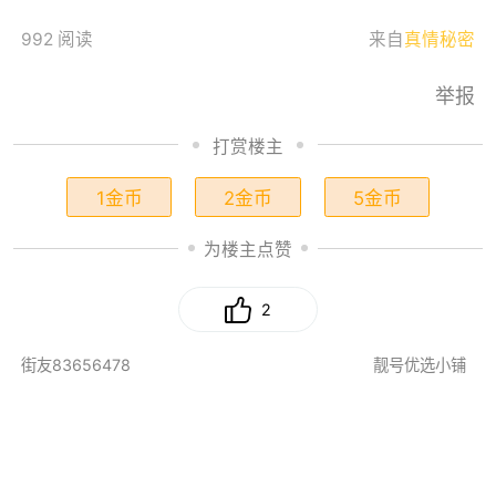
992 阅读
来自
真情秘密
举报
打赏楼主
1金币
2金币
5金币
为楼主点赞
2
街友83656478
靓号优选小铺