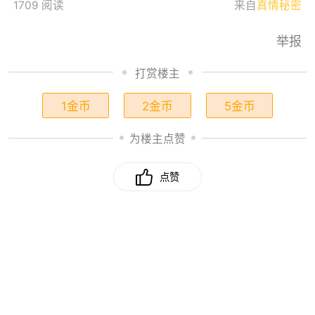
1709 阅读
来自
真情秘密
举报
打赏楼主
1金币
2金币
5金币
为楼主点赞
点赞