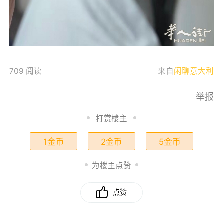
709 阅读
来自
闲聊意大利
举报
打赏楼主
1金币
2金币
5金币
为楼主点赞
点赞