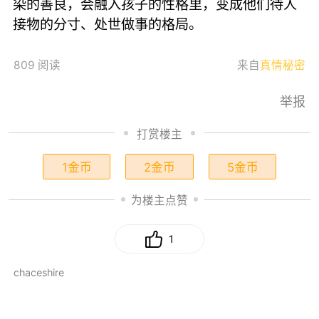
染的善良，会融入孩子的性格里，变成他们待人
接物的分寸、处世做事的格局。
809 阅读
来自
真情秘密
举报
打赏楼主
1金币
2金币
5金币
为楼主点赞
1
chaceshire