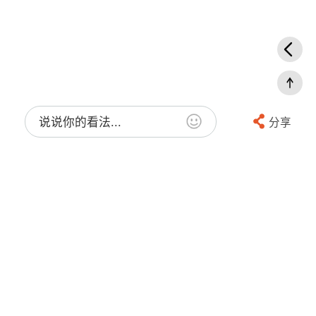
说说你的看法...
分享
今年，不如换一种方式环游世界。
让大海成为你的路，
让每一次靠岸，都成为新的发现。🌊✨