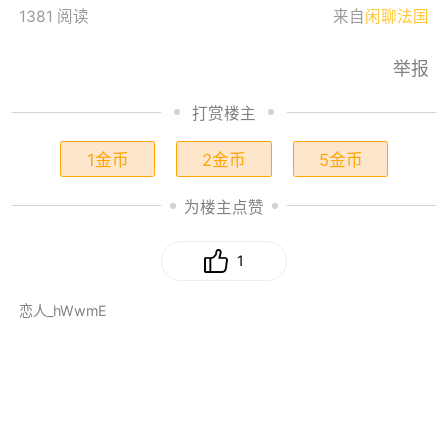
1381 阅读
来自
闲聊法国
举报
打赏楼主
1金币
2金币
5金币
为楼主点赞
1
恋人_hWwmE