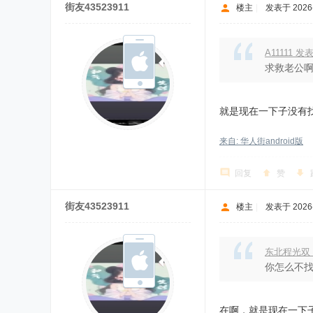
街友43523911
楼主
|
发表于 2026-7
A11111 发
求救老公啊
就是现在一下子没有
来自: 华人街android版
回复
赞
街友43523911
楼主
|
发表于 2026-7
东北程光双
你怎么不
在啊，就是现在一下