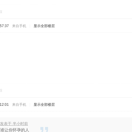
踩
57:37
来自手机
|
显示全部楼层
踩
12:01
来自手机
|
显示全部楼层
 发表于 半小时前
找谁让你怀孕的人