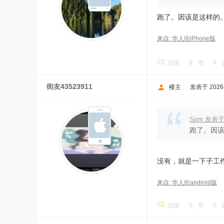
跑了。因该是这样的
来自: 华人街iPhone版
回复
赞
街友43523911
楼主
|
发表于 2026-7
Spm 发表于
跑了。因
没有，就是一下子工
来自: 华人街android版
回复
赞