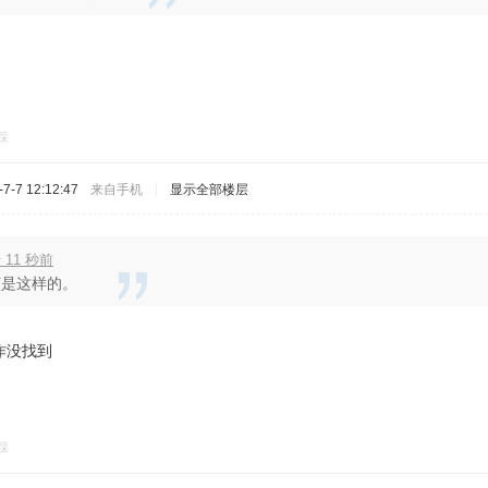
。
踩
-7 12:12:47
来自手机
|
显示全部楼层
 11 秒前
该是这样的。
作没找到
踩