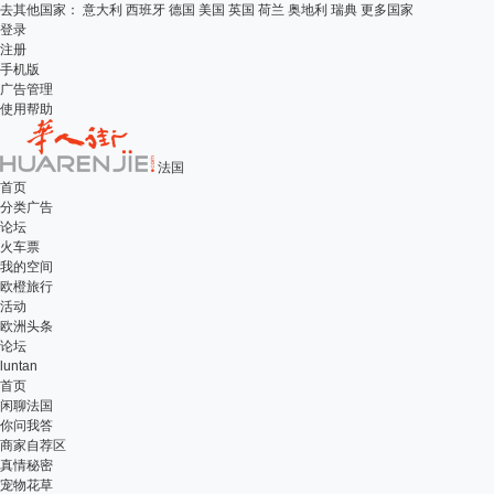
去其他国家：
意大利
西班牙
德国
美国
英国
荷兰
奥地利
瑞典
更多国家
登录
注册
手机版
广告管理
使用帮助
法国
首页
分类广告
论坛
火车票
我的空间
欧橙旅行
活动
欧洲头条
论坛
luntan
首页
闲聊法国
你问我答
商家自荐区
真情秘密
宠物花草