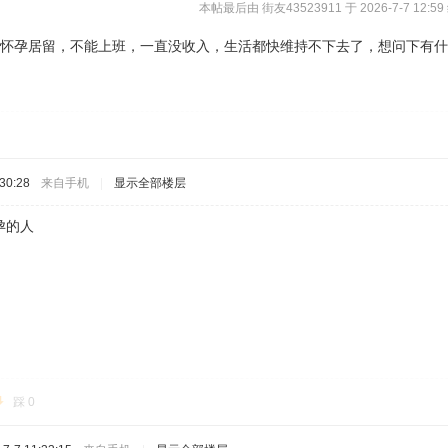
本帖最后由 街友43523911 于 2026-7-7 12:59
了怀孕居留，不能上班，一直没收入，生活都快维持不下去了，想问下有
30:28
来自手机
|
显示全部楼层
孕的人
踩
0