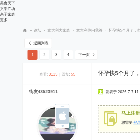
美食天下
文学广场
亲子家庭
更多
»
论坛
›
意大利大家庭
›
意大利你问我答
›
怀孕快5个月了，办
华
返回列表
人
1
2
3
4
下一页
街
网
怀孕快5个月了
查看:
3115
|
回复:
55
街友43523911
发表于 2026-7-7 11:
马上注册
您需要
登