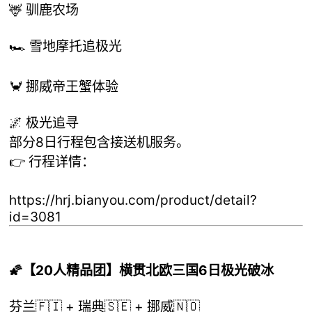
🦌 驯鹿农场
🏎️ 雪地摩托追极光
🦀 挪威帝王蟹体验
🌌 极光追寻
部分8日行程包含接送机服务。
👉 行程详情：
https://hrj.bianyou.com/product/detail?
id=3081
🌠【20人精品团】横贯北欧三国6日极光破冰
芬兰🇫🇮 + 瑞典🇸🇪 + 挪威🇳🇴