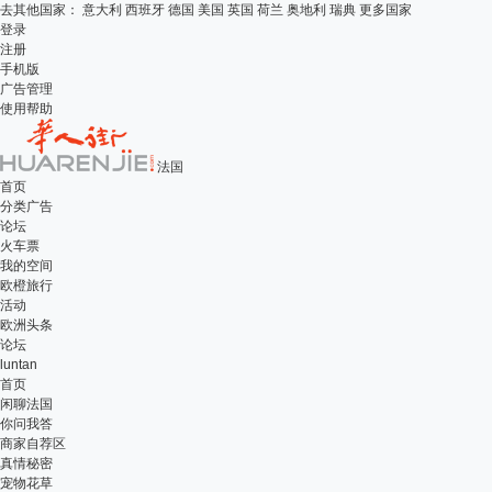
去其他国家：
意大利
西班牙
德国
美国
英国
荷兰
奥地利
瑞典
更多国家
登录
注册
手机版
广告管理
使用帮助
法国
首页
分类广告
论坛
火车票
我的空间
欧橙旅行
活动
欧洲头条
论坛
luntan
首页
闲聊法国
你问我答
商家自荐区
真情秘密
宠物花草