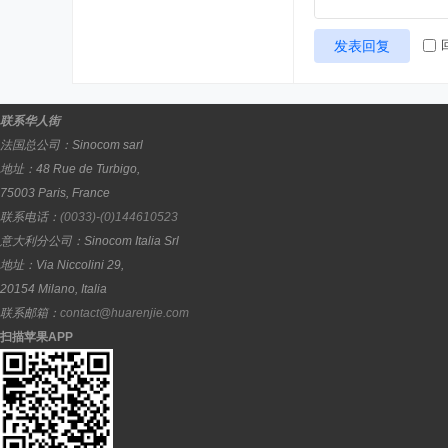
发表回复
联系华人街
法国总公司：
Sinocom sarl
地址：
48 Rue de Turbigo,
75003
Paris
,
France
联系电话：
(0033)-(0)144610523
意大利分公司：
Sinocom Italia Srl
地址：
Via Niccolini 29,
20154
Milano
,
Italia
联系邮箱：
contact@huarenjie.com
扫描苹果APP