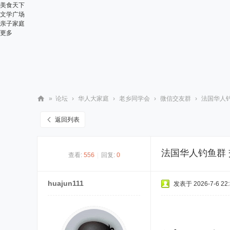
美食天下
文学广场
亲子家庭
更多
»
论坛
›
华人大家庭
›
老乡同学会
›
微信交友群
›
法国华人
华
返回列表
人
街
法国华人钓鱼群
查看:
556
|
回复:
0
网
huajun111
发表于 2026-7-6 22: