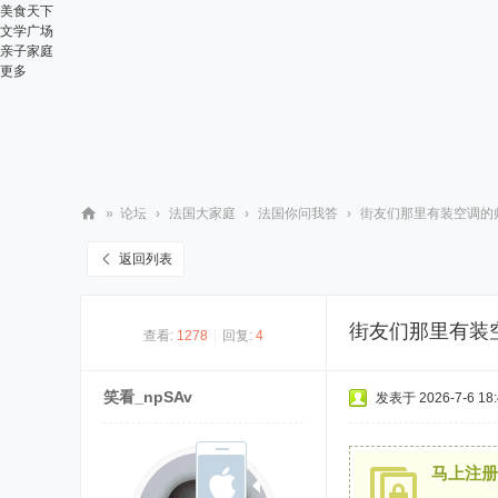
美食天下
文学广场
亲子家庭
更多
»
论坛
›
法国大家庭
›
法国你问我答
›
街友们那里有装空调的
华
返回列表
人
街
街友们那里有装
查看:
1278
|
回复:
4
网
笑看_npSAv
发表于 2026-7-6 18:
马上注册