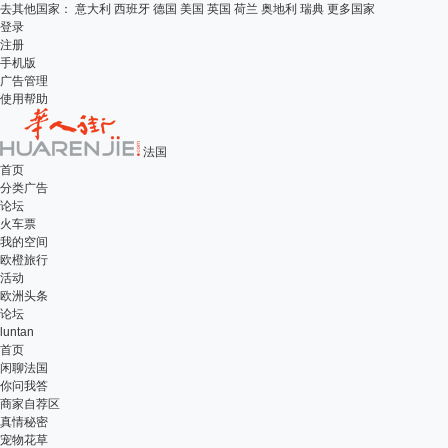
去其他国家：
意大利
西班牙
德国
美国
英国
荷兰
奥地利
瑞典
更多国家
登录
注册
手机版
广告管理
使用帮助
法国
首页
分类广告
论坛
火车票
我的空间
欧橙旅行
活动
欧洲头条
论坛
luntan
首页
闲聊法国
你问我答
商家自荐区
真情秘密
宠物花草