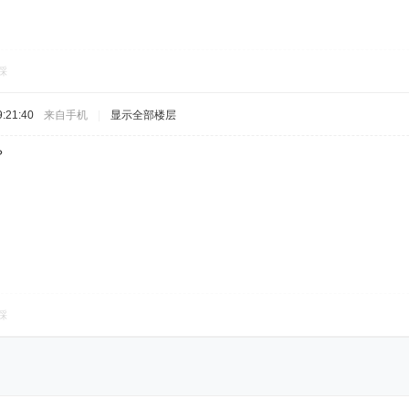
踩
:21:40
来自手机
|
显示全部楼层
？
踩