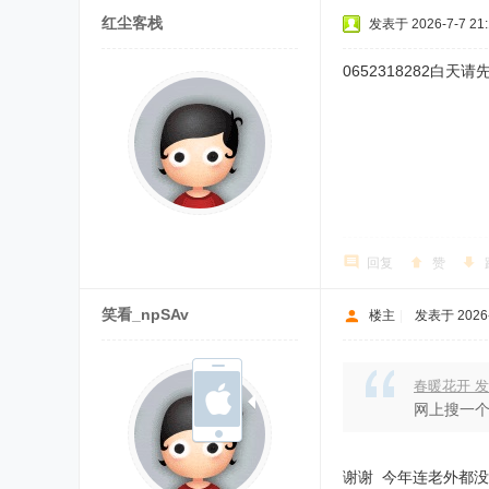
红尘客栈
发表于 2026-7-7 21:
0652318282白天
回复
赞
笑看_npSAv
楼主
|
发表于 2026-7
春暖花开 发
网上搜一个
谢谢 今年连老外都