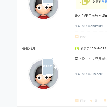
您需要
登
街友们那里有装空调
来自: 华人街android版
回复
春暖花开
发表于 2026-7-6 23:
网上搜一个，还是老外
来自: 华人街iPhone版
回复
赞
1