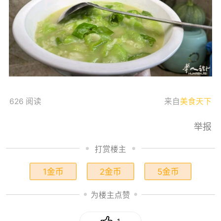
626 阅读
来自
美食天下
举报
打赏楼主
1金币
2金币
5金币
为楼主点赞