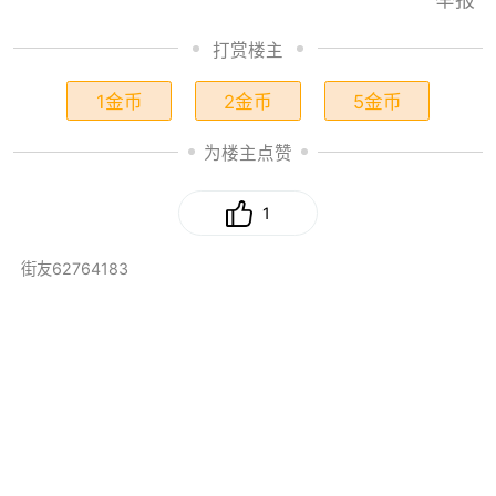
打赏楼主
1金币
2金币
5金币
为楼主点赞
1
街友62764183