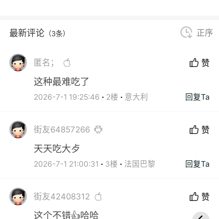
最新评论
正序
（3条）
匿名；
赞
这种最难吃了
2026-7-1 19:25:46
2楼
意大利
回复Ta
街友64857266
赞
天天吃大歺
2026-7-1 21:00:31
3楼
法国巴黎
回复Ta
街友42408312
赞
这个不错👍哈哈