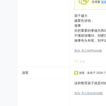
您需要
登
孩子越大
越要告诉他：
​做事
先把重要的事做完再
不懂就张嘴问，别硬
做事有头有尾，别半
来自: 华人街iPhone版
回复
游客
游客
发表于 2026-7-1
这样教育孩子就是对
来自: 华人街android版