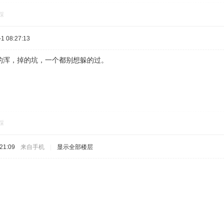
踩
 08:27:13
的浑，掉的坑，一个都别想躲的过。
踩
21:09
来自手机
|
显示全部楼层