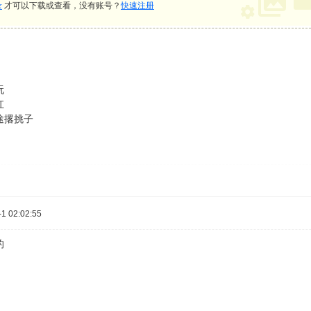
录
才可以下载或查看，没有账号？
快速注册
玩
扛
途撂挑子
 02:02:55
的