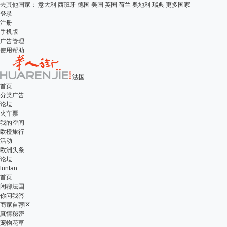
去其他国家：
意大利
西班牙
德国
美国
英国
荷兰
奥地利
瑞典
更多国家
登录
注册
手机版
广告管理
使用帮助
法国
首页
分类广告
论坛
火车票
我的空间
欧橙旅行
活动
欧洲头条
论坛
luntan
首页
闲聊法国
你问我答
商家自荐区
真情秘密
宠物花草