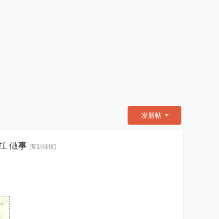
发新帖
扛 做事
[复制链接]
×