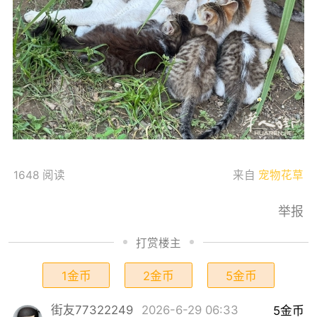
1648 阅读
来自
宠物花草
举报
打赏楼主
1金币
2金币
5金币
街友77322249
2026-6-29 06:33
5金币