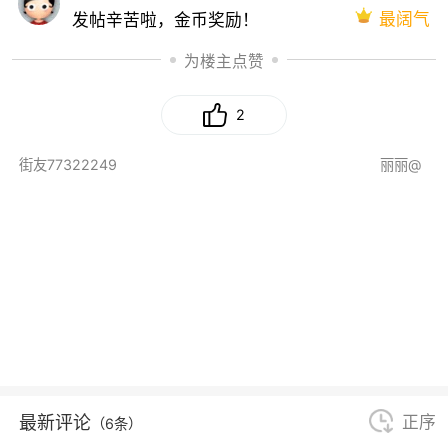
最阔气
发帖辛苦啦，金币奖励！
为楼主点赞
2
街友77322249
丽丽@
最新评论
正序
（6条）