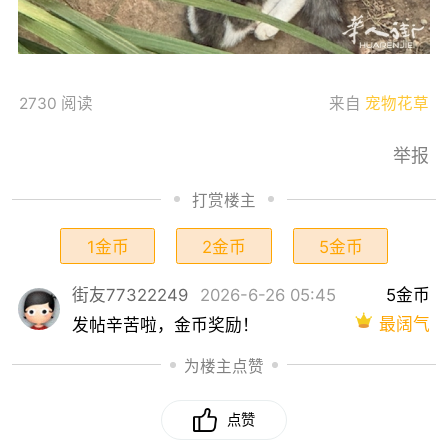
2730 阅读
来自
宠物花草
举报
打赏楼主
1金币
2金币
5金币
街友77322249
2026-6-26 05:45
5金币
最阔气
发帖辛苦啦，金币奖励！
为楼主点赞
点赞