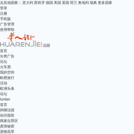
去其他国家：
意大利
西班牙
德国
美国
英国
荷兰
奥地利
瑞典
更多国家
登录
注册
手机版
广告管理
使用帮助
法国
首页
分类广告
论坛
火车票
我的空间
欧橙旅行
活动
欧洲头条
论坛
luntan
首页
闲聊法国
你问我答
商家自荐区
真情秘密
宠物花草