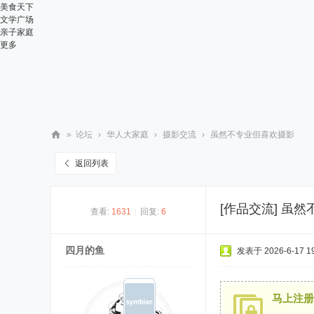
美食天下
文学广场
亲子家庭
更多
»
论坛
›
华人大家庭
›
摄影交流
›
虽然不专业但喜欢摄影
华
返回列表
人
街
[作品交流]
虽然
查看:
1631
|
回复:
6
网
四月的鱼
发表于 2026-6-17 19
马上注册