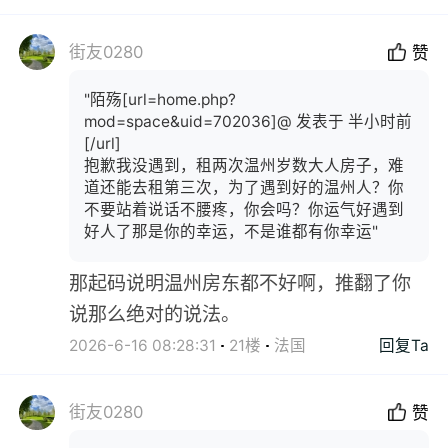
街友0280
赞
"陌殇[url=home.php?
mod=space&uid=702036]@ 发表于 半小时前
[/url]
抱歉我没遇到，租两次温州岁数大人房子，难
道还能去租第三次，为了遇到好的温州人？你
不要站着说话不腰疼，你会吗？你运气好遇到
好人了那是你的幸运，不是谁都有你幸运"
那起码说明温州房东都不好啊，推翻了你
说那么绝对的说法。
2026-6-16 08:28:31
21楼
法国
回复Ta
街友0280
赞