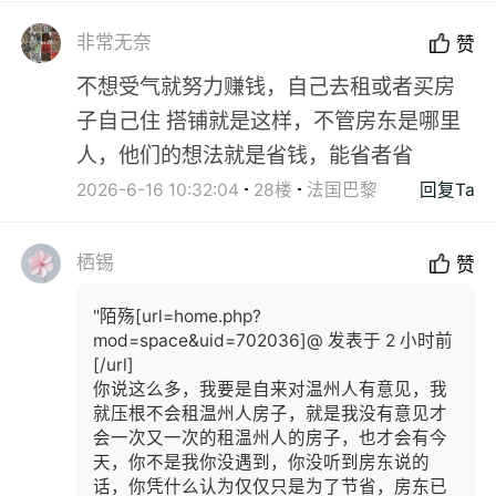
非常无奈
赞
不想受气就努力赚钱，自己去租或者买房
子自己住 搭铺就是这样，不管房东是哪里
人，他们的想法就是省钱，能省者省
2026-6-16 10:32:04
28楼
法国巴黎
回复Ta
栖锡
赞
"陌殇[url=home.php?
mod=space&uid=702036]@ 发表于 2 小时前
[/url]
你说这么多，我要是自来对温州人有意见，我
就压根不会租温州人房子，就是我没有意见才
会一次又一次的租温州人的房子，也才会有今
天，你不是我你没遇到，你没听到房东说的
话，你凭什么认为仅仅只是为了节省，房东已