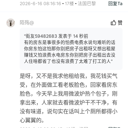
2026-6-16 08:16:16
17楼
法国巴黎
回复Ta
陌殇@
赞
"街友59482683 发表于 14 秒前
有的房东是事很多的怕费电费水说句难听的话
你房东怕这怕那你别把房子出租呀又想出租屋
赚钱又怕浪费水电房东你别把房子出租出去没
人住啥都省了也没有浪费了太难了打工的人"
是呀，又不是我求他租给我，我花钱买气
受，在外面做工看老板脸色，回家看房东
脸色，今天早上我用微波炉热个包子，刚
拿出来，人家就去看微波炉干不干净，有
没有味道，说句实在话叫上个厕所都得小
心翼翼的。