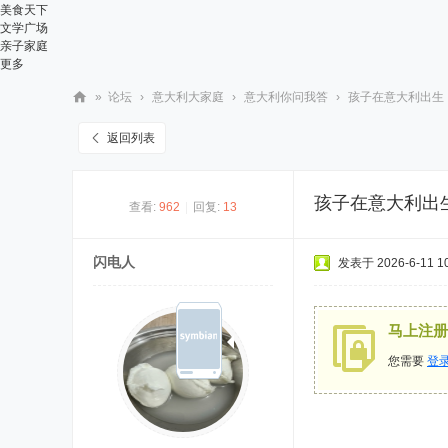
美食天下
文学广场
亲子家庭
更多
»
论坛
›
意大利大家庭
›
意大利你问我答
›
孩子在意大利出生，
华
返回列表
人
街
孩子在意大利出
查看:
962
|
回复:
13
网
闪电人
发表于 2026-6-11 10
马上注册
您需要
登