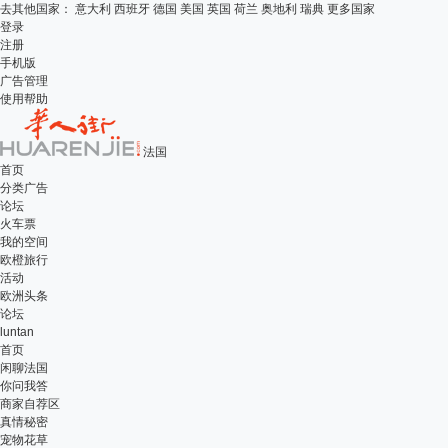
去其他国家：
意大利
西班牙
德国
美国
英国
荷兰
奥地利
瑞典
更多国家
登录
注册
手机版
广告管理
使用帮助
法国
首页
分类广告
论坛
火车票
我的空间
欧橙旅行
活动
欧洲头条
论坛
luntan
首页
闲聊法国
你问我答
商家自荐区
真情秘密
宠物花草