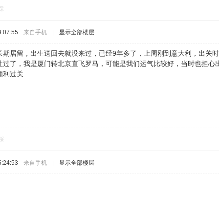
踩
:07:55
来自手机
|
显示全部楼层
长期居留，出生送回去就没来过，已经9年多了，上周刚到意大利，出关
让过了，我是厦门转北京直飞罗马，可能是我们运气比较好，当时也担心
顺利过关
踩
:24:53
来自手机
|
显示全部楼层