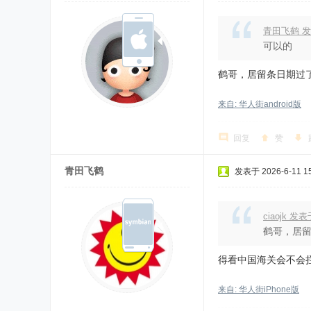
青田飞鹤 发
可以的
鹤哥，居留条日期过
来自: 华人街android版
回复
赞
青田飞鹤
发表于 2026-6-11 15
ciaojk 发
鹤哥，居
得看中国海关会不会
来自: 华人街iPhone版