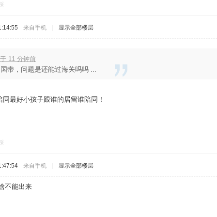
踩
:14:55
来自手机
|
显示全部楼层
于 11 分钟前
国带，问题是还能过海关吗吗 ...
陪同最好小孩子跟谁的居留谁陪同！
踩
:47:54
来自手机
|
显示全部楼层
啥不能出来