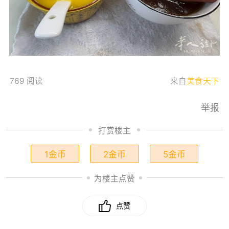
769 阅读
来自
美食天下
举报
打赏楼主
1金币
2金币
5金币
为楼主点赞
点赞