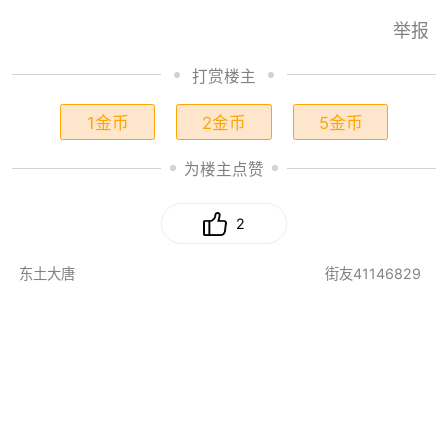
举报
打赏楼主
1金币
2金币
5金币
为楼主点赞
2
东土大唐
街友41146829