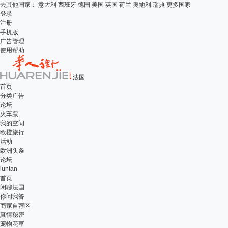
去其他国家：
意大利
西班牙
德国
美国
英国
荷兰
奥地利
瑞典
更多国家
登录
注册
手机版
广告管理
使用帮助
法国
首页
分类广告
论坛
火车票
我的空间
欧橙旅行
活动
欧洲头条
论坛
luntan
首页
闲聊法国
你问我答
商家自荐区
真情秘密
宠物花草