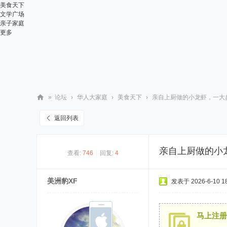
美食天下
文学广场
亲子家庭
更多
»
论坛
›
华人大家庭
›
美食天下
›
亲自上厨做的小龙虾，一大
华
返回列表
人
街
亲自上厨做的小
查看:
746
|
回复:
4
网
美洲豹XF
发表于 2026-6-10 18
马上注册