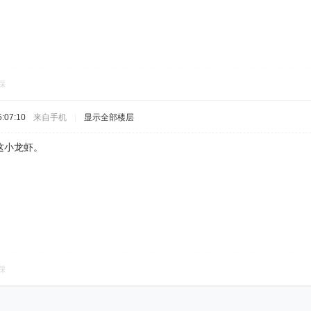
踩
:07:10
来自手机
|
显示全部楼层
这小龙虾。
踩