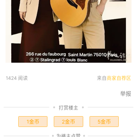
1424 阅读
来自
商家自荐区
举报
打赏楼主
1金币
2金币
5金币
为楼主点赞