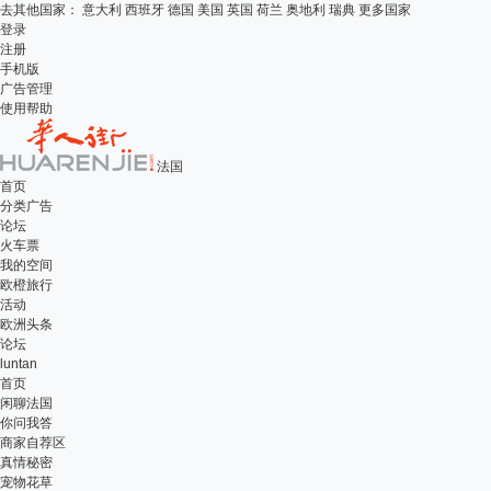
去其他国家：
意大利
西班牙
德国
美国
英国
荷兰
奥地利
瑞典
更多国家
登录
注册
手机版
广告管理
使用帮助
法国
首页
分类广告
论坛
火车票
我的空间
欧橙旅行
活动
欧洲头条
论坛
luntan
首页
闲聊法国
你问我答
商家自荐区
真情秘密
宠物花草