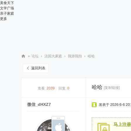
美食天下
文学广场
亲子家庭
更多
»
论坛
›
法国大家庭
›
我游我拍
›
哈哈
华
返回列表
人
街
哈哈
[复制链接]
查看:
2039
|
回复:
0
网
微信_dHXZ7
发表于 2026-6-6 20:
马上注册