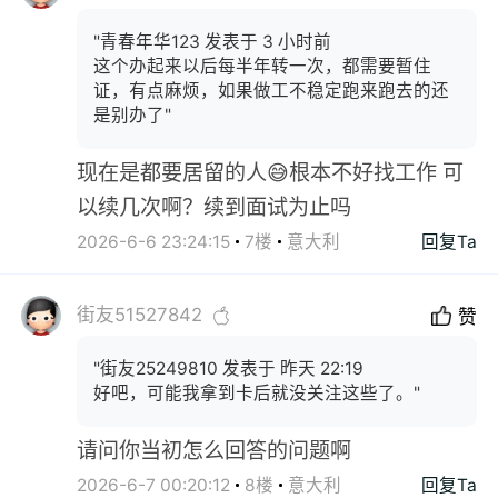
"青春年华123 发表于 3 小时前
这个办起来以后每半年转一次，都需要暂住
证，有点麻烦，如果做工不稳定跑来跑去的还
是别办了"
现在是都要居留的人😅根本不好找工作 可
以续几次啊？续到面试为止吗
2026-6-6 23:24:15
7楼
意大利
回复Ta
街友51527842
赞
"街友25249810 发表于 昨天 22:19
好吧，可能我拿到卡后就没关注这些了。"
请问你当初怎么回答的问题啊
2026-6-7 00:20:12
8楼
意大利
回复Ta