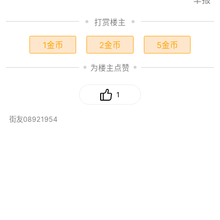
打赏楼主
1金币
2金币
5金币
为楼主点赞
1
街友08921954