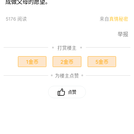
成做父母的愿望。
5176 阅读
来自
真情秘密
举报
打赏楼主
1金币
2金币
5金币
为楼主点赞
点赞