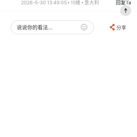
2026-5-30 13:49:05
15楼
意大利
回复Ta
说说你的看法...
分享
Xinren1995
赞
父母之心
2026-5-30 13:59:47
16楼
英国
回复Ta
匿名
赞
"HRJ、罗峰 发表于 2 小时前
奉劝一句：想嫁给将军，富二代，创一代，就
要首先在这个男生弱的时候嫁给他，要不然，