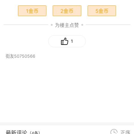
1金币
2金币
5金币
为楼主点赞
1
街友50750566
最新评论
正序
（4条）