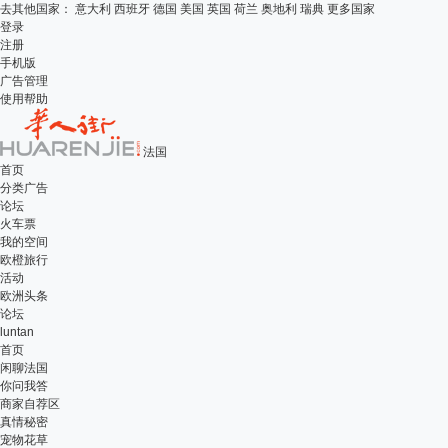
去其他国家：
意大利
西班牙
德国
美国
英国
荷兰
奥地利
瑞典
更多国家
登录
注册
手机版
广告管理
使用帮助
法国
首页
分类广告
论坛
火车票
我的空间
欧橙旅行
活动
欧洲头条
论坛
luntan
首页
闲聊法国
你问我答
商家自荐区
真情秘密
宠物花草