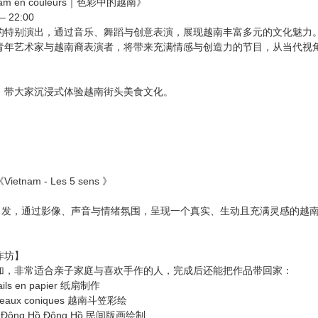
m en couleurs｜色彩中的越南》
 22:00
的特别演出，通过音乐、舞蹈与创意表演，展现越南丰富多元的文化魅力
青年艺术家与越南裔表演者，将带来充满情感与创造力的节目，从当代视
】带大家沉浸式体验越南街头美食文化。
nam - Les 5 sens 》
度出发，通过影像、声音与情绪氛围，呈现一个真实、生动且充满灵感的越
作坊】
加，非常适合亲子家庭与喜欢手作的人，完成后还能把作品带回家：
ntails en papier 纸扇制作
hapeaux coniques 越南斗笠彩绘
rique Đông Hồ Đông Hồ 民间版画绘制