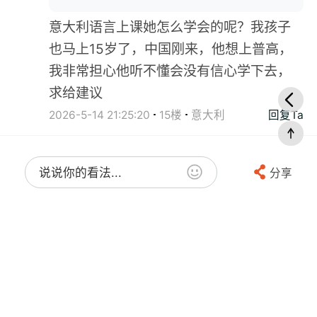
意大利语言上课她怎么学会的呢？我孩子
也马上15岁了，中国刚来，他想上普高，
我非常担心他听不懂会没有信心学下去，
求给建议
2026-5-14 21:25:20
15楼
意大利
回复Ta
说说你的看法...
分享
Valen....
赞
"听_WH5pb 发表于 1 小时前
好好引导,我女儿去年出来,15岁直接上高一,零