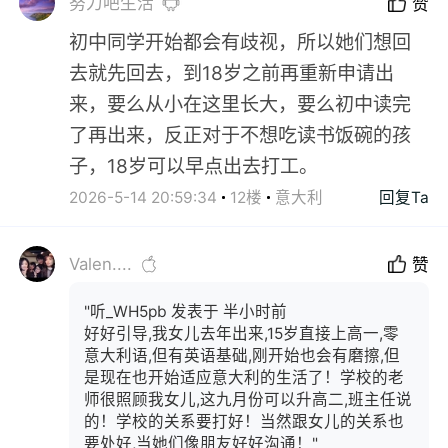
努力吧生活
赞
初中同学开始都会有歧视，所以她们想回
去就先回去，到18岁之前再重新申请出
来，要么从小在这里长大，要么初中读完
了再出来，反正对于不想吃读书饭碗的孩
子，18岁可以早点出去打工。
2026-5-14 20:59:34
12楼
意大利
回复Ta
Valen....
赞
"听_WH5pb 发表于 半小时前
好好引导,我女儿去年出来,15岁直接上高一,零
意大利语,但有英语基础,刚开始也会有磨擦,但
是现在也开始适应意大利的生活了！学校的老
师很照顾我女儿,这九月份可以升高二,班主任说
的！学校的关系要打好！当然跟女儿的关系也
要处好,当她们像朋友好好沟通！"