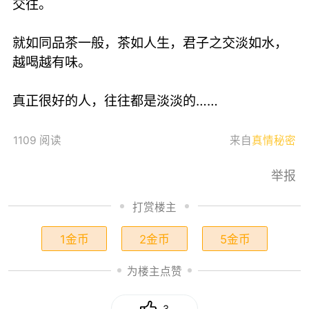
交往。
就如同品茶一般，茶如人生，君子之交淡如水，
越喝越有味。
​真正很好的人，往往都是淡淡的……
1109 阅读
来自
真情秘密
举报
打赏楼主
1金币
2金币
5金币
为楼主点赞
3