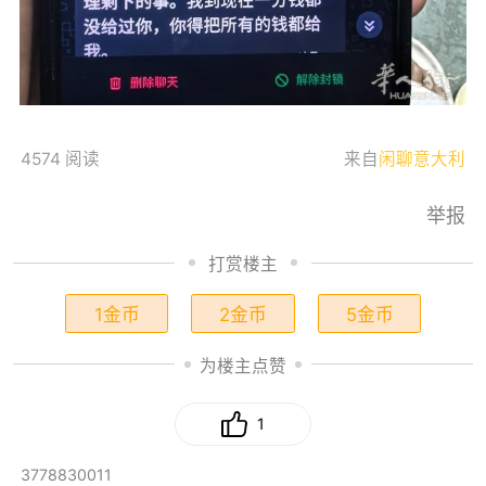
4574 阅读
来自
闲聊意大利
举报
打赏楼主
1金币
2金币
5金币
为楼主点赞
1
3778830011