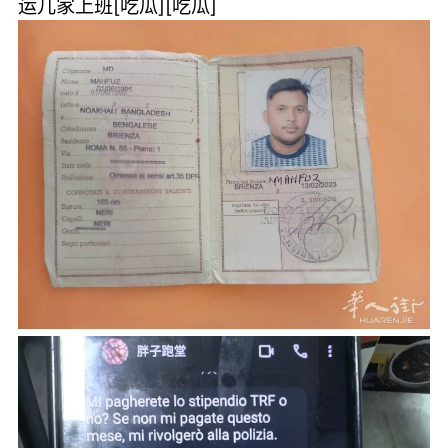
运儿家上班[吃瓜][吃瓜]