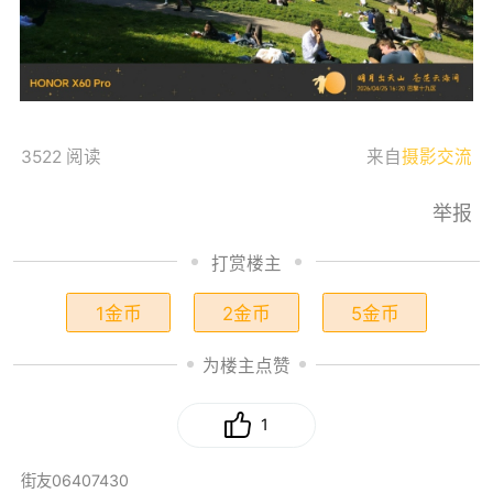
3522 阅读
来自
摄影交流
举报
打赏楼主
1金币
2金币
5金币
为楼主点赞
1
街友06407430